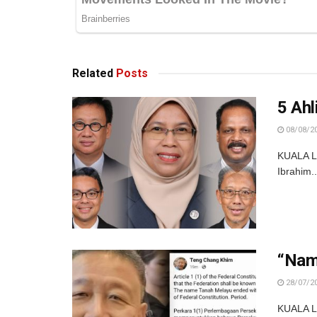
Related
Posts
5 Ahl
08/08/2
KUALA LU
Ibrahim..
“Nam
28/07/2
KUALA L