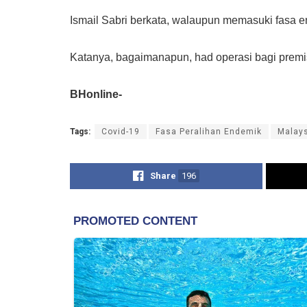
Ismail Sabri berkata, walaupun memasuki fasa e
Katanya, bagaimanapun, had operasi bagi premi
BHonline-
Tags:
Covid-19
Fasa Peralihan Endemik
Malay
Share
196