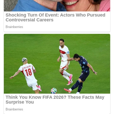
berdaya tahan.
Begitu juga pelaksanaan Nombor Identifikasi Cukai dan
Sijil Pematuhan Cukai dijangka melonjakkan kecekapan
dan akauntabiliti pengumpulan hasil negara daripada para
peniaga.
Akta Tanggungjawab Fiskal yang akan dibentangkan
kerajaan juga antara strategi hasil jangka sederhana
LHDN sejajar amalan global terbaik berlandaskan
penggunaan data raya.
Pendekatan sesuai, mesra pelanggan dan dilengkapi
elemen didikan tegasnya, harus menjadi panduan semua
warga kerja LHDN untuk mengekalkan momentum prestasi
lebih positif.
-Utusan Online