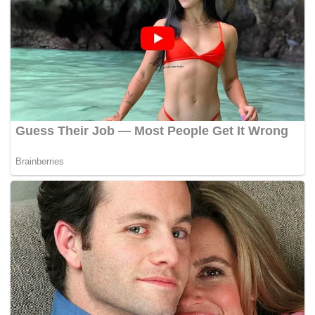
Beliau turut gembira ketangkasan LHDN dalam
mengadaptasi keperluan pendigitalan telah
mempermudahkan urusan percukaian dan menunjukkan
trend pematuhan yang meningkat.
Justeru, beliau optimis, sinar pemulihan yang lebih baik
tahun ini memungkinkan kerajaan mendapat kutipan
kembali kepada paras sebelum pandemik Covid-19 lebih
dua tahun lalu.
“Ini termasuk usaha mengenal pasti sektor ekonomi baharu
dan pelaksanaan undang-undang percukaian lebih telus,
berkesan dan cekap bagi meningkatkan kepercayaan
rakyat,” katanya.
Ismail Sabri menambah, pengenalan Cukai Makmur
secara sekali terus atas laba luar biasa syarikat sepanjang
wabak, boleh dimanfaatkan untuk sistem kesihatan awam