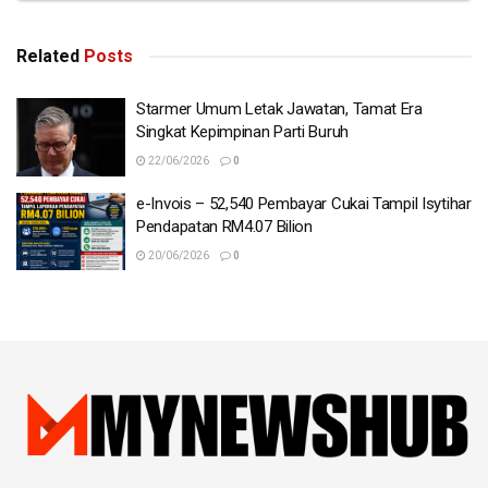
Tags:
Kutipan Hasil
LHDN
pm
Related
Posts
Starmer Umum Letak Jawatan, Tamat Era
Singkat Kepimpinan Parti Buruh
22/06/2026
0
e-Invois – 52,540 Pembayar Cukai Tampil Isytihar
Pendapatan RM4.07 Bilion
20/06/2026
0