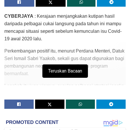
CYBERJAYA
: Kerajaan menjangkakan kutipan hasil
daripada pelbagai cukai langsung pada tahun ini mampu
mencapai situasi seperti sebelum kemunculan isu Covid-
19 awal 2020 lalu.
Perkembangan positif itu, menurut Perdana Menteri, Datuk
Seri Ismail Sabri Yaakob, sekali gus dapat digunakan bagi
pembangunan negara menerusi pelbagai program
Teruskan Bacaan
bermanfaat.
Langkah itu juga ujarnya, susulan pelbagai strategi jangka
pendek dan sederhana dirancang Lembaga Hasil Dalam
Negeri (LHDN) bagi meningkatkan kutipan cukai di seluruh
negara.
“Saya percaya dan yakin bahawa Keluarga LHDN akan
berjaya mengulangi pencapaian 2021 lalu, malah,