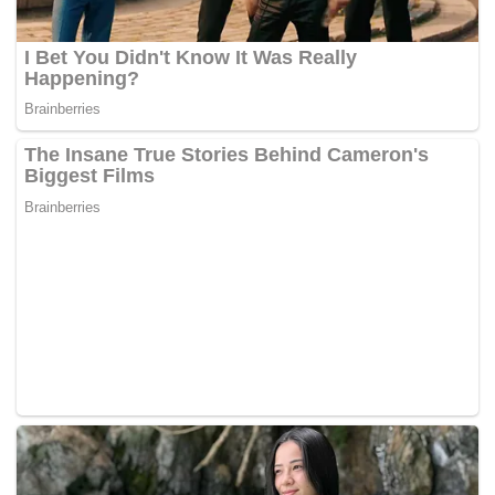
atas talian baharu LHDN serta imej pakaian korporat rasmi
kakitangan agensi tersebut yang meliputi baju batik dan
sut moden.
Mengulas lanjut, Ismail Sabri merakamkan penghargaan
atas kejayaan LHDN apabila tahun lalu hasil kutipan
bertambah 17 peratus berbanding pada 2020 kepada lebih
RM140 bilion.
“Prestasi cemerlang ini merupakan kejayaan amat
membanggakan kerana ia menyumbang hampir separuh
daripada jumlah keseluruhan pendapatan negara tahun
lepas,” jelas beliau.
Pencapaian itu katanya, hasil usaha transformasi LHDN
menerusi 28 pautan perkhidmatan percukaian atas talian
dan enam aplikasi di bawah pendekatan Go Digital for
Future Services.