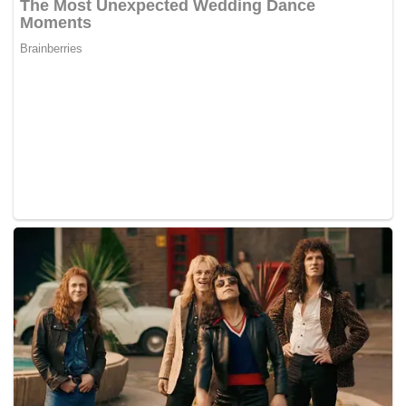
mungkin melebihi sasaran berjumlah RM139 bilion bagi
tahun ini pula,” katanya.
Beliau berkata demikian pada majlis sambutan Hari Hasil
2022 sempena ulang tahun ke-26 pengkorporatan agensi
itu pada 1996 lalu di ibu pejabat LHDN, Menara Hasil di
sini hari ini.
Teks ucapan beliau telah disampaikan oleh Menteri
Kewangan, Tengku Datuk Seri Zafrul Tengku Abdul Aziz.
Turut hadir ialah Ketua Pegawai Eksekutif LHDN, Datuk
Mohd. Nizom Sairi.
Pada majlis tersebut, beliau juga menyampaikan Anugerah
Pembayar Cukai Terbaik 2021 melibatkan 10 buah syarikat
dan Anugerah Petugas Terbaik LHDN 2021 kepada lima
individu.
Tidak ketinggalan, beliau turut melancarkan empat produk