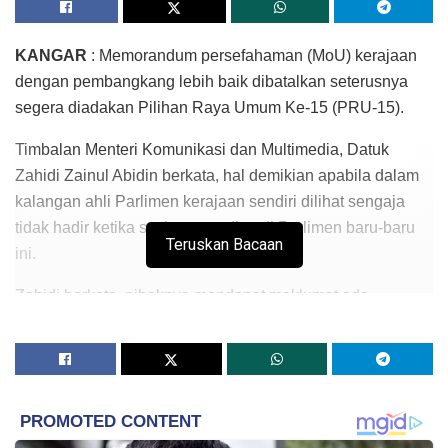
KANGAR
: Memorandum persefahaman (MoU) kerajaan
dengan pembangkang lebih baik dibatalkan seterusnya
segera diadakan Pilihan Raya Umum Ke-15 (PRU-15).
Timbalan Menteri Komunikasi dan Multimedia, Datuk
Zahidi Zainul Abidin berkata, hal demikian apabila dalam
kalangan ahli Parlimen kerajaan sendiri dilihat sengaja
tidak hadir ketika sesi pengundian di Parlimen baru-baru
Teruskan Bacaan
ini.
Zahidi berkata, pihaknya mendapat maklumat ada
kumpulan dari kerajaan dalam kalangan UMNO sendiri
sengaja tidak hadir ketika sesi pengundian usul lanjutan
tempoh kuat kuasa Subseksyen 4(5) Akta Kesalahan
Keselamatan (Langkah-Langkah Khas) 2012 (SOSMA) di
Parlimen sekali gus menyebabkan usul kerajaan itu tewas.