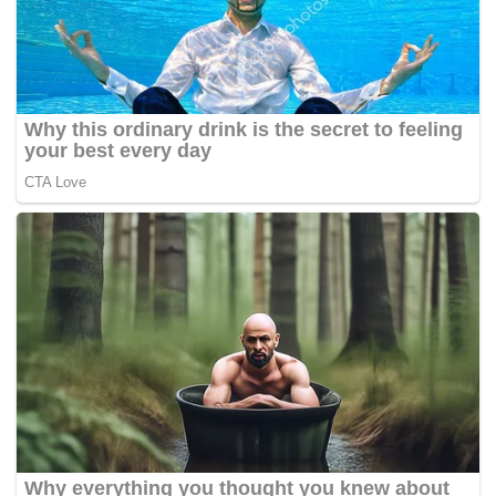
Pada Rabu lalu, kerajaan melalui Kementerian Dalam
Negeri gagal mendapatkan sokongan ahli Dewan Rakyat
untuk melanjutkan tempoh kuat kuasa subseksyen 4(5)
Akta SOSMA selama lima tahun lagi dan mengekalkan
tempoh tahanan selama 28 hari kerana 86 ahli Parlimen
tidak bersetuju berbanding 84 bersetuju.
Pun begitu, keesokannya, keputusan undian bagi yang
menyokong usul itu dipinda kepada 85 dan 49 ahli
Parlimen tidak hadir setelah berlaku kekhilafan, namun ia
tidak mengubah kemenangan memihak kepada
pembangkang.
Daripada jumlah wakil rakyat yang tidak hadir, seramai 31
ahli Parlimen kerajaan ponteng sebelum undian
dimulakan, antaranya ialah Datuk Seri Dr. Ahmad Zahid
Hamidi (BN-Bagan Datuk); Datuk Seri Najib Tun Razak
(BN-Pekan); Datuk Seri Ahmad Maslan (BN-Pontian);