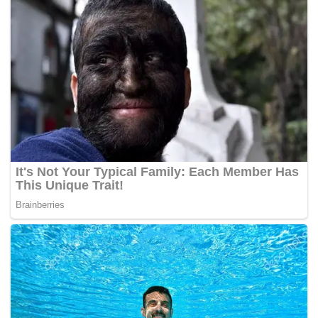
Katanya, tindakan tersebut menunjukkan mereka tidak
bersetuju dengan usul yang dibawa Menteri Dalam Negeri,
Datuk Seri Hamzah Zainuddin daripada Parti Pribumi
Bersatu Malaysia (Bersatu) itu.
“Dapat dilihat yang sengaja (ahli Parlimen) tidak hadir pun
ada kononnya tidak setuju ngan Bersatu dan antaranya
Presiden (UMNO) sendiri pun tidak hadir.
“Apabila berlaku keadaan seperti itu, lebih baik bubar
sahaja (Parlimen) memandangkan dalam sama-sama
kerajaan pun tidak bersetuju.
“Untuk kebaikan kerajaan dan negara sendiri segerakan
sahaja PRU-15. Apabila berlaku situasi seperti ini,
keyakinan pelabur pun kurang, politik juga tidak stabil.
Kalau tidak ada kestabilan, tidak ada pelabur yang ingin
melabur di negara kita,” katanya di sini hari ini.