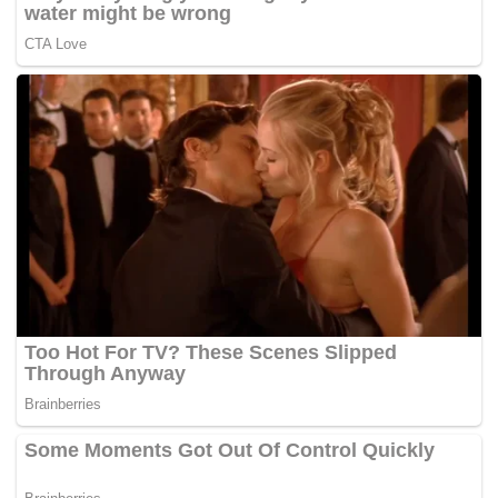
Datuk Seri Tengku Adnan Mansor (BN-Putrajaya) dan
Datuk Seri Bung Moktar Radin (BN-Kinabatangan).
Tambah Zahidi yang juga Ketua UMNO Bahagian Padang
Besar, hasrat untuk menyegerakan PRU-15 juga selaras
dengan kehendak perwakilan yang disampaikan dalam
Perhimpunan Agung UMNO baru-baru ini.
-Utusan Online
Tags:
MoU
PRU-15