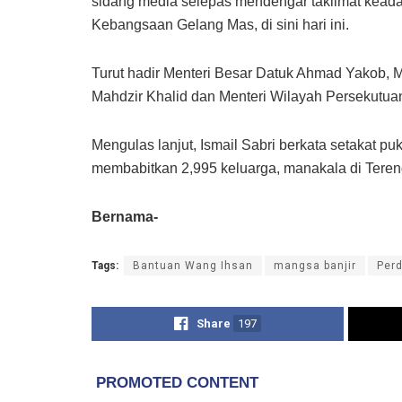
sidang media selepas mendengar taklimat kead
Kebangsaan Gelang Mas, di sini hari ini.
Turut hadir Menteri Besar Datuk Ahmad Yakob, 
Mahdzir Khalid dan Menteri Wilayah Persekutua
Mengulas lanjut, Ismail Sabri berkata setakat p
membabitkan 2,995 keluarga, manakala di Tere
Bernama-
Tags:
Bantuan Wang Ihsan
mangsa banjir
Per
Share
197