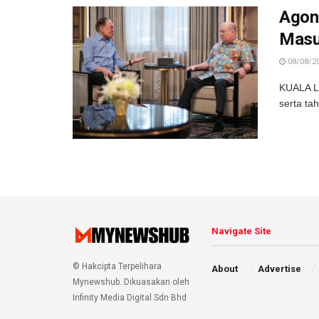
Agon
Masu
08/08/2
KUALA LU
serta ta
Navigate Site
© Hakcipta Terpelihara
About
Advertise
Mynewshub. Dikuasakan oleh
Infinity Media Digital Sdn Bhd