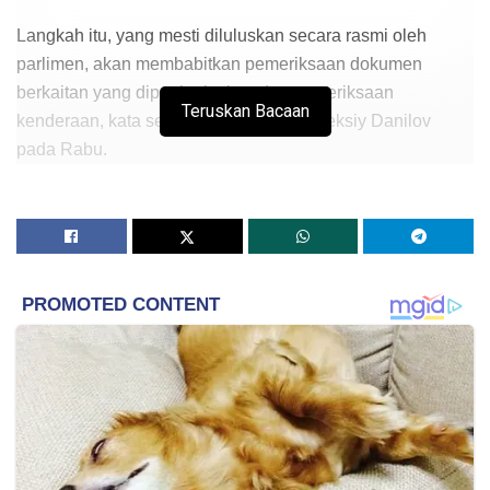
Langkah itu, yang mesti diluluskan secara rasmi oleh
parlimen, akan membabitkan pemeriksaan dokumen
berkaitan yang dipertingkatkan dan pemeriksaan
Teruskan Bacaan
kenderaan, kata setiausaha majlis itu Oleksiy Danilov
pada Rabu.
Danilov berkata bahawa keadaan darurat akan
berlangsung selama 30 hari dan boleh dilanjutkan selama
30 hari lagi.
Setiap wilayah Ukraine akan dapat memilih langkah
tertentu untuk digunakan, bergantung keperluan semasa.
Kuasa Barat telah mengumumkan pelbagai sekatan ke
atas kepentingan Rusia.
Amerika Syarikat mengenakan sekatan terhadap dua bank
Rusia dan golongan elit negara itu selepas Moscow