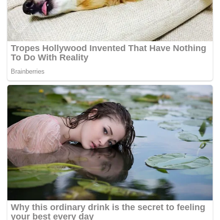
didakwa memulakan pencerobohannya ke atas Ukraine.
Presiden Amerika Syarikat, Joe Biden menegaskan
bahawa langkah itu hanya peringkat pertama sebagai
tindak balas kepada Presiden Rusia Vladimir Putin.
Biden berkata bahawa lebih banyak sekatan akan
menyusul jika Putin meluaskan cengkaman tentera Rusia
melangkaui dua wilayah kecil di wilayah timur Donbas
yang sudah pun berada di bawah kawalan pemisah yang
disokong Rusia.
Kementerian Luar Ukraine menggesa semua rakyatnya
meninggalkan Rusia, manakala tentera di Kiev juga
mengumumkan telah memanggil semua anggota
simpanan berumur 18 hingga 60 tahun, bagi tempoh
maksimum setahun.
Masih belum jelas jika tentera Rusia telah menyeberangi