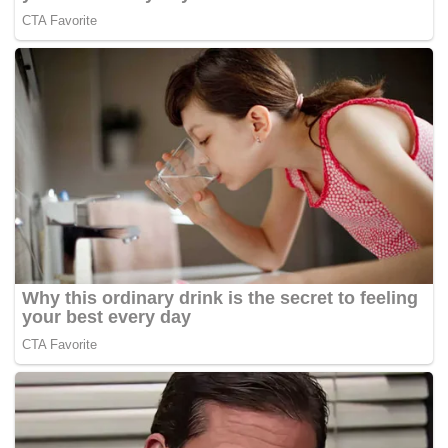
sempadan ke Ukraine.
Bagaimanapun, imej satelit AS memaparkan beberapa
penempatan tentera dan peralatan baharu di barat Rusia,
dan lebih 100 kenderaan di lapangan terbang di Belarus
berhampiran sempadan Ukraine.
Awani-
Tags:
Rusia
Ukraine
Vladimir Putin