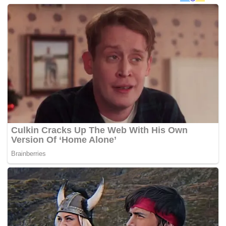
Muhyiddin berkata demikian ketika mengulas
perkembangan pembahagian kerusi antara komponen PN
iaitu Parti Pribumi Bersatu Malaysia (BERSATU), PAS dan
Gerakan.
Beliau sebelum ini berkata, PN berhasrat bertanding di
semua 56 kerusi Dewan Undangan Negeri (DUN) Johor
pada PRN.
Suruhanjaya Pilihan Raya (SPR) sebelum ini menetapkan
26 Februari sebagai tarikh penamaan calon PRN Johor
manakala 12 Mac adalah tarikh pengundian.
-Berita Harian
Tags:
Calon
PN
PRN Johor