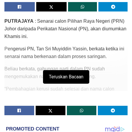
PUTRAJAYA
: Senarai calon Pilihan Raya Negeri (PRN)
Johor daripada Perikatan Nasional (PN), akan diumumkan
Khamis ini.
Pengerusi PN, Tan Sri Muyiddin Yassin, berkata ketika ini
senarai nama berkenaan dalam proses saringan.
Beliau berkata, gabungan parti dalam PN sudah
mengemukakan nama alon masing-masing.
Teruskan Bacaan
“Pembahagian kerusi sudah selesai dan nama calon
sudah dikemukakan.
“Kita akan umum secara rasmi pada 24 Februari ini di
Johor,” katanya pada sidang akhbar selepas
mempengerusikan Mesyuarat Majlis Pemulihan Negara
(MPN) di sini, hari ini.