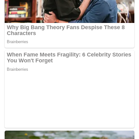
terhadap keputusan Mahkamah Tinggi Shah Alam yang
menjatuhkan hukuman mati ke atasnya pada 10 April 2019
selepas dia didapati bersalah mengedar dadah di bilik
asrama sebuah universiti di Semenyih pada kira-kira 4
petang 10 Dis 2017 mengikut Seksyen 39B (1)(a) Akta
Dadah Berbahaya 1952.
Terdahulu, peguam Hisyam Teh Poh Teik, yang dibantu
oleh Datuk N.Sivananthan dan Nabila Habib, berhujah
bahawa keterangan Shazereen berkaitan pengakuan
tertuduh tidak disokong oleh saksi pendakwaan yang lain.
Timbalan Pendakwa Raya Nurul Farhana Khalid pula
berhujah terdapat bukti jelas bahawa Mohammad Habibul
mempunyai milikan, kawalan dan pengetahuan mengenai
dadah itu yang diberikan oleh Jawad.
Bernama-