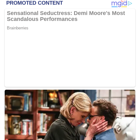
bahawa ia milik pelajar lain bernama Jawad.
“Pelajar ini (Jawad), yang tinggal di luar kampus universiti,
telah membunuh diri sehari selepas perayu ditahan
bersama dengan beg itu.
“Hakim perbicaraan tidak menerima keterangan ini dan
menganggapnya sebagai penafian semata-mata serta
perkara yang difikirkan kemudian,” katanya yang bersidang
bersama-sama Datuk Che Mohd Ruzima Ghazali dan
Datuk Seri Mariana Yahya.
Hanipah juga berkata hakim perbicaraan telah terkhilaf
dari segi fakta dan undang-undang kerana pengakuan
perayu kepada warden asrama Shazereen Kamaruddin
tidak boleh diterima kerana hakim itu tidak mengajukan
soalan yang betul.
Mohammad Habibul telah mengemukakan rayuan