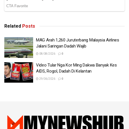
Related
Posts
MAG Arah 1,260 Juruterbang Malaysia Airlines
Jalani Saringan Dadah Wajib
08/08/2026
0
Video Tular Nga Kor Ming Dakwa Banyak Kes
AIDS, Rogol, Dadah Di Kelantan
29/06/2026
0