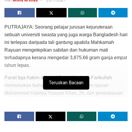
oleh
Mohd Arshad
25/11/2021
PUTRAJAYA: Seorang pelajar jurusan kejuruteraan
sebuah universiti swasta yang juga warga Bangladesh hari
ini terlepas daripada tali gantung apabila Mahkamah
Rayuan mengetepikan sabitan dan hukuman mati
terhadapnya kerana mengedar 3,875.66 gram ganja empat
tahun lepas.
Panel tiga hakim diketuai Datuk Hanipah Farikullah
Teruskan Bacaan
memutuskan bahawa terdapat merit dalam rayuan
Mohammad Habibul Hassan Khan, 26, dan pendakwaan
gagal membuktikan elemen pengetahuan dalam kes itu.
Beliau berkata meskipun beg yang mengandungi dadah itu
ditemukan di dalam bilik asrama universiti perayu,
Mohammad Habibul telah menyatakan dari awal lagi