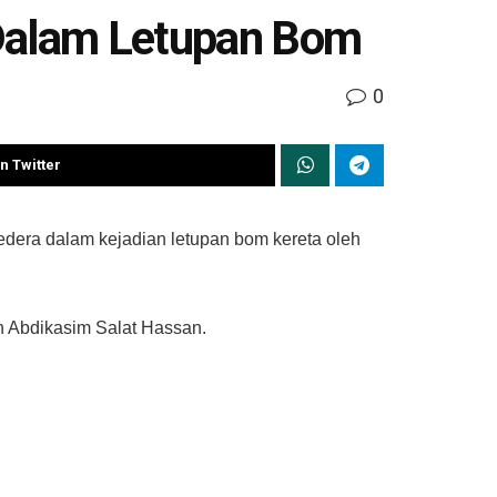
 Dalam Letupan Bom
0
n Twitter
era dalam kejadian letupan bom kereta oleh
n Abdikasim Salat Hassan.