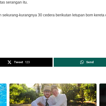
as serangan itu.
n sekurang-kurangnya 30 cedera berikutan letupan bom kereta d
Tweet
123
Send