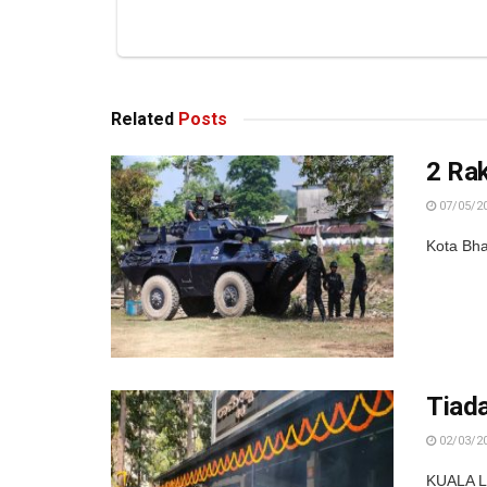
Related
Posts
2 Ra
07/05/2
Kota Bha
Tiada
02/03/2
KUALA LU