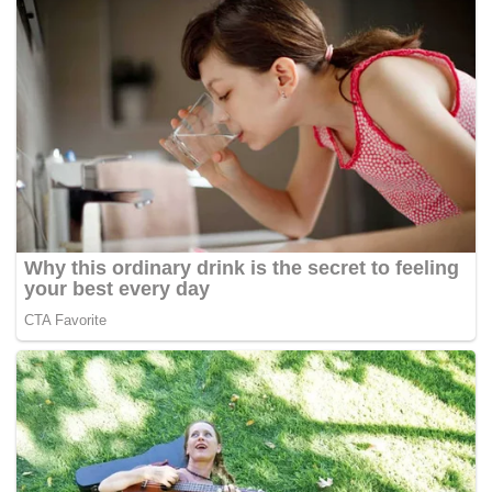
sebarang diskriminasi sama ada atas alasan agama,
ras, keturunan atau tempat lahir,”
kata perdana menteri
lagi. – Astro AWANI
TWITTER MYNEWSHUB
Tags:
Ismail Sabri Yaakob
Maulidur Rasul
Perdana Menteri