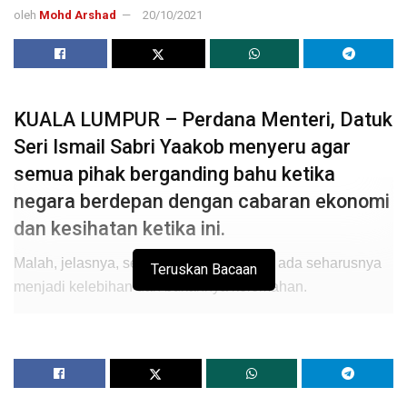
oleh
Mohd Arshad
20/10/2021
KUALA LUMPUR – Perdana Menteri, Datuk
Seri Ismail Sabri Yaakob menyeru agar
semua pihak berganding bahu ketika
negara berdepan dengan cabaran ekonomi
dan kesihatan ketika ini.
Malah, jelasnya, segala perbezaan yang ada seharusnya
Teruskan Bacaan
menjadi kelebihan dan bukannya kelemahan.
“Dalam mengharungi krisis berkembar ekonomi dan
kesihatan yang mencabar ketika ini, sebagai Keluarga
Malaysia, kita perlu berganding bahu untuk
memulihkan negara selain menyesuaikan diri dalam