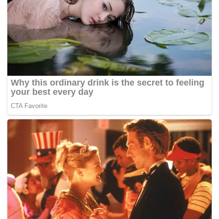
samping 20 nilai lain seperti amalan ihsan, beriman, kasih
sayang dan bermusyawarah.
“Tema ini juga selari dengan Dasar Perpaduan Negara
berkonsepkan, Perpaduan Dalam Kepelbagaian yang
mana perpaduan dan integrasi nasional telah lama
diamalkan di negara ini termasuk dalam sambutan
Maulidur Rasul.
“Ia dilakukan melalui penganugerahan Tokoh Maulidur
Rasul kepada insan yang banyak berbakti kepada
masyarakat merentasi agama dan bangsa,”
katanya
dalam Perutusan Khas sempena sambutan Maulidul Rasul
peringkat kebangsaan 2021 pagi tadi.
Tambah beliau, ia secara langsung menyumbang ke arah
melahirkan generasi Malaysia yang memiliki semangat
perpaduan dan kebersamaan serta saling hormat