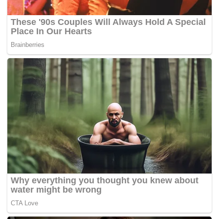
menghormati selari dengan konsep Keluarga Malaysia.
Baca:
Arak Cap Timah Provokatif Terhadap
Islam – Yadim
Malah, katanya, Rasulullah ialah model dalam
mengangkat ukhuwah insaniah atau persaudaraan
kemanusiaan.
Baginda berusaha menghapuskan apa jua bentuk
diskriminasi atas nama agama, bangsa, warna kulit
mahupun keturunan.
Islam juga, katanya, merupakan agama yang terbangun di
atas prinsip memuliakan manusia atau takrim al-insan.
“Ia juga selari dengan Perlembagaan Persekutuan
antaranya Perkara 12 yang memberikan hak asasi
untuk semua warganegara mendapat pendidikan tanpa