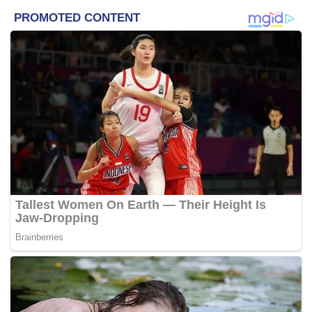
norma baharu.
“Apa jua perbezaan, kita jadikan sebagai kelebihan
dan bukannya kelemahan, manakala sebarang
persamaan, kita jadikan sebagai sumber kekuatan.
“Kita jalin dan kukuhkan kembali perpaduan dengan
ikatan kasih sayang dan toleransi sebagai sebuah
Keluarga Malaysia yang besar,”
kata Ismail Sabri.
Mengulas tema Maulidul Rasul Kebangsaan “Manhaj
Rabbani Ummah Berkualiti”, Ismail Sabri berkata ia
membawa mesej kepada norma hidup yang menekankan
prinsip Dasar Manhaj Rabbani iaitu Rahmat, Aman,
Bertuhan, Bakti, Adil, dan Insani.
Menurut beliau, ia selari dengan konsep Keluarga
Malaysia yang menekankan tiga teras utama iaitu
Keterangkuman, Kebersamaan dan Kesyukuran di