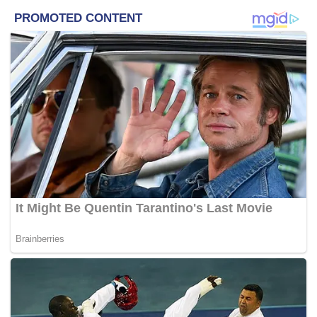
“Kita tunggu, kalau ada laporan dibuat, biasanya kes-
kes seperti ini akan disiasat di bawah CyberSecurity,
setakat saya tahu belum ada laporan dibuat kepada
kami.
“Tak semudah itu (untuk mengambil tindakan kepada
penyebar), kalau ada laporan kita akan siasat,”
katanya
kepada pemberita sebelum majlis mengadap Raja Perlis
Tuanku Syed Sirajuddin Putra Jamalullail, di Istana Arau di
sini hari ini.
Saifuddin diminta mengulas mengenai rakaman audio
berdurasi 4 minit 17 saat yang tular dalam media sosial,
yang antara lain memaparkan suara mirip Anwar memuji
ucapan Ahmad Zahid dalam Perhimpunan Agung Umno
(PAU) yang lalu, menerusi panggilan telefon.
Dalam pada itu, mengenai kunjungan hormat beliau
mengadap Raja Perlis itu, Saifuddin berkata, antara topik