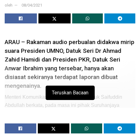
oleh
08/04/2021
ARAU – Rakaman audio perbualan didakwa mirip
suara Presiden UMNO, Datuk Seri Dr Ahmad
Zahid Hamidi dan Presiden PKR, Datuk Seri
Anwar Ibrahim yang tersebar, hanya akan
disiasat sekiranya terdapat laporan dibuat
mengenainya.
Teruskan Bacaan
Menteri Komunikasi dan Multimedia, Datuk Saifuddin
Abdullah berkata, pada masa ini pihak Suruhanjaya
Komunikasi dan Multimedia Malaysia (SKMM) atau
CyberSecurity Malaysia, belum menerima laporan
berhubung perkara itu.