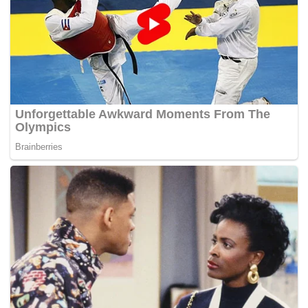
yang dibincangkan bersama Tuanku Syed Sirajuddin ialah
berkaitan kesalinghubungan Internet dan perkembangan
ekonomi digital.
“Saya mendapat maklum Tuanku Raja Perlis memang
sangat berminat bukan saja soal kesalinghubungan,
tetapi juga kemajuan Perlis dari segi ekonomi digital,”
katanya.
Saifuddin berkata, beliau juga memohon titah nasihat
daripada baginda mengenai perkara yang boleh ditambah
baik di Perlis, terutama hal-hal yang menjadi
tanggungjawab kementerian itu dan agensi di bawahnya. –
BERNAMA
Tags:
Ahmad Zahid Hamidi
Anwar Ibrahim
rakaman audio
SKMM