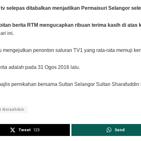
 tv selepas ditabalkan menjadikan Permaisuri Selangor selep
rbitan berita RTM mengucapkan ribuan terima kasih di ata
ri ini.
u mengejutkan penonton saluran TV1 yang rata-rata memuji ke
erita adalah pada 31 Ogos 2016 lalu.
jlis pernikahan bersama Sultan Selangor Sultan Sharafuddin I
i Norashikin
Tweet
123
Send