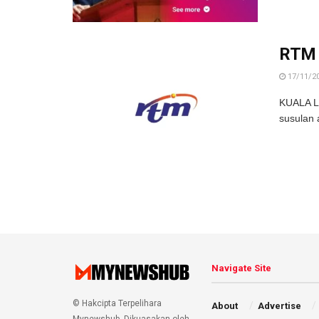
RTM H
17/11/2
KUALA LU
susulan 
Navigate Site
© Hakcipta Terpelihara
About
Advertise