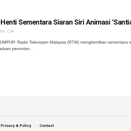
enti Sementara Siaran Siri Animasi ‘Santi
025
0
MPUR: Radio Televisyen Malaysia (RTM) menghentikan sementara siara
aduan penonton...
Privacy & Policy
Contact