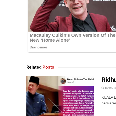
Related
Posts
Ridh
15/06/2
KUALA LU
bersiara