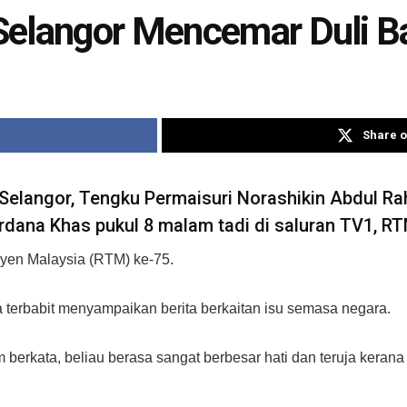
Selangor Mencemar Duli B
Share o
elangor, Tengku Permaisuri Norashikin Abdul 
rdana Khas pukul 8 malam tadi di saluran TV1, RT
syen Malaysia (RTM) ke-75.
ita terbabit menyampaikan berita berkaitan isu semasa negara.
m berkata, beliau berasa sangat berbesar hati dan teruja kera