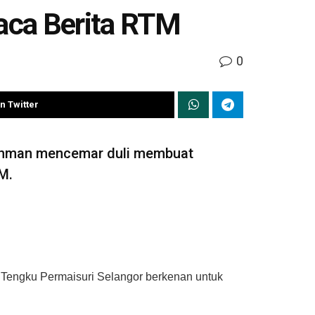
aca Berita RTM
0
n Twitter
Rahman mencemar duli membuat
M.
na Tengku Permaisuri Selangor berkenan untuk