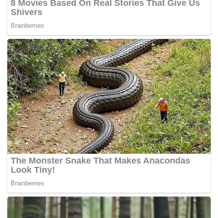
serta pembangunan di Tok Bali.
“Begitu juga dengan isu gangguan bekalan air yang
mana permohonan dibuat untuk pembinaan Takungan
Air Pinggiran Sungai (TAPS) di Mukim Joh, Machang
dekat sini bagi mengatasi masalah gangguan bekalan
air,”
katanya. – BH Online
Tags:
BERSATU
Kelantan
PAS
PRU-15
UMNO