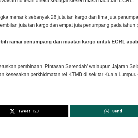
wasan itu telah direka sebagai stesen masa hadapan ECRL.
jangka menarik sebanyak 26 juta tan kargo dan lima juta penum
sembilan juta tan kargo dan empat juta penumpang pada tahun 
i lebih ramai penumpang dan muatan kargo untuk ECRL apab
eruskan pembinaan ‘Pintasan Serendah’ walaupun Jajaran Selat
n kesesakan perkhidmatan rel KTMB di sekitar Kuala Lumpu
Tweet
123
Send