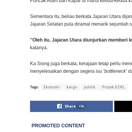
Puncak Alam dan Kapar di mana kedua-kedua ka
Sementara itu, beliau berkata Jajaran Utara di
Jajaran Selatan pula diramal menarik sejumlah 
“Oleh itu, Jajaran Utara diunjurkan member
katanya.
Ka Siong juga berkata, kerajaan tetap perlu men
menyelesaikan dengan segera isu
‘bottleneck’
da
Tags:
Ekonomi
kargo
politik
Projek ECRL
Share
196