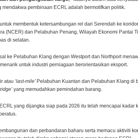
ng mendakwa pembinaan ECRL adalah bermotifkan politik.
ah untuk membentuk ketersambungan rel dari Serendah ke kori
ara (NCER) dan Pelabuhan Penang, Wilayah Ekonomi Pantai T
s di selatan.
asal ke Pelabuhan Klang dengan Westport dan Northport menaw
enarik untuk industri perniagaan berorientasikan eksport.
r atau
‘last-mile’
Pelabuhan Kuantan dan Pelabuhan Klang di 
ridge’
yang memudahkan pemindahan barang.
k ECRL yang dijangka siap pada 2026 itu telah mencapai kadar
peratus.
mbangunan dan perbandaran baharu serta memacu aktiviti korm