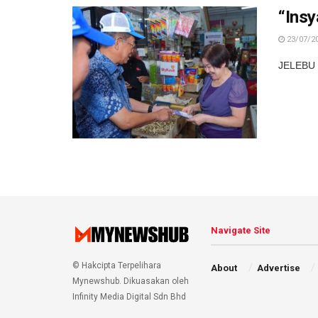
“Insy
23/07/2
JELEBU -
Navigate Site
© Hakcipta Terpelihara
About
Advertise
Mynewshub. Dikuasakan oleh
Infinity Media Digital Sdn Bhd