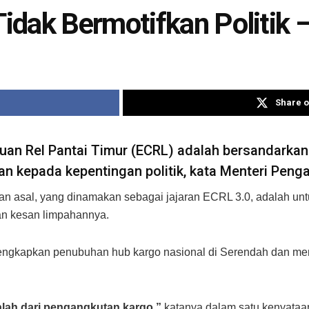
dak Bermotifkan Politik 
Share o
an Rel Pantai Timur (ECRL) adalah bersandarkan
an kepada kepentingan politik, kata Menteri Peng
aran asal, yang dinamakan sebagai jajaran ECRL 3.0, adalah u
dan kesan limpahannya.
lengkapkan penubuhan hub kargo nasional di Serendah dan me
alah dari pengangkutan kargo,”
katanya dalam satu kenyataan