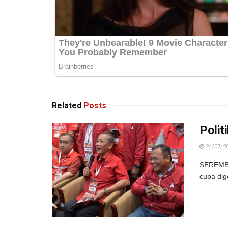
Related
Posts
Polit
24/07/2
SEREMBAN
cuba dig