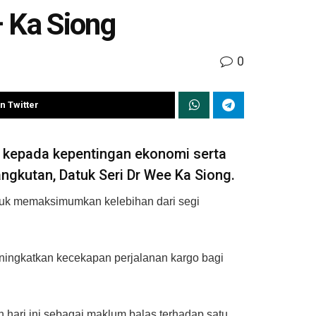
– Ka Siong
0
n Twitter
 kepada kepentingan ekonomi serta
angkutan, Datuk Seri Dr Wee Ka Siong.
ntuk memaksimumkan kelebihan dari segi
ningkatkan kecekapan perjalanan kargo bagi
 hari ini sebagai maklum balas terhadap satu