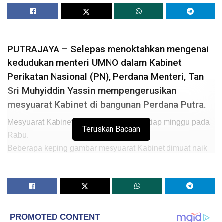
PUTRAJAYA – Selepas menoktahkan mengenai
kedudukan menteri UMNO dalam Kabinet
Perikatan Nasional (PN), Perdana Menteri, Tan
Sri Muhyiddin Yassin mempengerusikan
mesyuarat Kabinet di bangunan Perdana Putra.
Mesyuarat Kabinet tersebut diadakan setiap minggu pada
Teruskan Bacaan
Rabu.
Beberapa keping gambar mesyuarat Kabinet dimuat naik
ke laman Facebooknya.
Kelihatan dalam mesyuarat tersebut Menteri Kanan
(Keselamatan), Datuk Seri Ismail Sabri Yaakob yang
berada di sebelah kanan Muhyiddin, manakala Menteri
Kanan (Perdagangan Antarabangsa dan Industri), Datuk