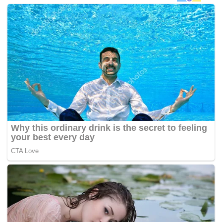
Seri Mohamed Azmin Ali berada di sebelah kirinya.
Turut kelihatan, Menteri Kewangan, Senator Tengku Datuk
Seri Zafrul Tengku Abdul Aziz dan Menteri Pendidikan,
Senator Datuk Dr Mohd Radzi Md Jidin.
Antara yang hadir, Menteri pengangkutan, Datuk Seri Dr
Wee Ka Siong, Menteri Luar Negeri, Datuk Seri
Hishammuddin Tun Hussein, Menteri Alam Sekitar dan Air,
Datuk Seri Tuan Ibrahim Tuan Man, Menteri Sumber
Manusia, Datuk Seri M Saravanan dan barisan menteri
yang lain.
Sebelum ini, kedudukan menteri UMNO dalam Kabinet
menjadi tanda tanya selepas parti itu meluluskan usul
memutuskan hubungan kerjasama dengan Parti Pribumi
Bersatu Malaysia (Bersatu).