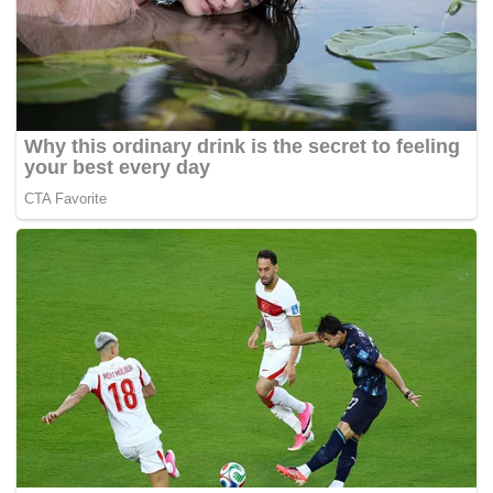
Bagaimanapun, kesemua 14 menteri UMNO mencapai
persepakatan untuk terus kekal berada dalam Kabinet PN.
– Sinar Harian
Tags:
menteri kabinet
mesyuarat kabinet
Muhyiddin Yassin
UMNO