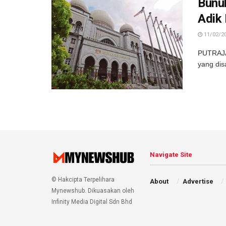
Bunu
Adik 
11/02/2
PUTRAJAY
yang dis
Navigate Site
© Hakcipta Terpelihara
About
Advertise
Mynewshub. Dikuasakan oleh
Infinity Media Digital Sdn Bhd