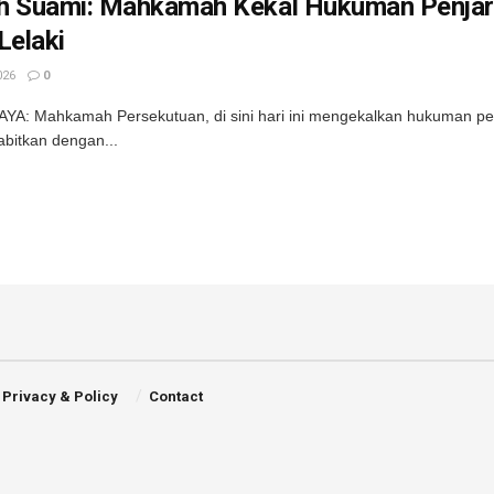
h Suami: Mahkamah Kekal Hukuman Penjara
Lelaki
026
0
A: Mahkamah Persekutuan, di sini hari ini mengekalkan hukuman penj
abitkan dengan...
Privacy & Policy
Contact