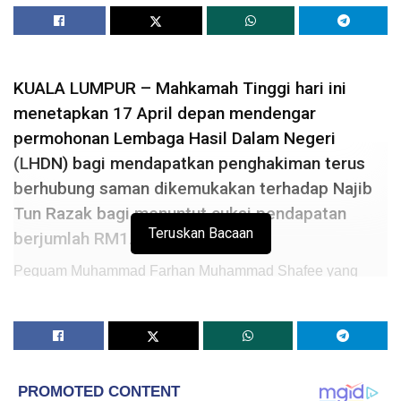
KUALA LUMPUR – Mahkamah Tinggi hari ini
menetapkan 17 April depan mendengar
permohonan Lembaga Hasil Dalam Negeri
(LHDN) bagi mendapatkan penghakiman terus
berhubung saman dikemukakan terhadap Najib
Tun Razak bagi menuntut cukai pendapatan
Teruskan Bacaan
berjumlah RM1.69 bilion.
Peguam Muhammad Farhan Muhammad Shafee yang
mewakili bekas Perdana Menteri itu, berkata tarikh itu
ditetapkan oleh Hakim Datuk Ahmad Bache semasa
pengurusan kes di dalam kamarnya hari ini, yang turut
dihadiri peguam LHDN Muhammad Nabil Abdul Halim.