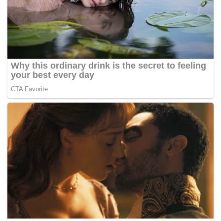
Pada 8 Ogos lalu, Najib, 67, memfailkan permohonan
untuk menangguhkan prosiding saman oleh LHDN, namun
LHDN dalam afidavit sokongannya berkata, Najib masih
perlu membayar jumlah RM1.69 bilion, walaupun beliau
memfailkan rayuan berhubung taksiran cukai itu.
Penolong Pengarah Unit Pemantauan LHDN,
Hisyamuddin Mohd Hassan, dalam afidavit sokongannya,
berkata mengikut Seksyen 103 Akta Cukai Pendapatan
1967, semua cukai yang ditaksir perlu dibayar pada hari
notis taksiran diserahkan, sama ada orang itu
mengemukakan rayuan atau sebaliknya berhubung
taksiran cukai.
Pada 25 Jun 2019, kerajaan menerusi LHDN, menyaman
Ahli Parlimen Pekan itu dan menuntut beliau membayar
RM1.69 bilion bagi cukai pendapatan yang belum dibayar,
kadar faedah lima peratus setahun dari tarikh