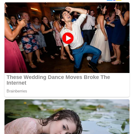
“Mahkamah juga menetapkan 3 April depan untuk
pengurusan kes selanjutnya,”
katanya ketika ditemui
pemberita.
Penghakiman terus adalah kes diputuskan melalui
hujahan tanpa mendengar keterangan saksi pada
perbicaraan.
Pada 28 Februari lalu, mahkamah menolak permohonan
Najib bagi menangguhkan prosiding saman LHDN
terhadapnya untuk membayar cukai pendapatan berjumlah
RM1.69 bilion, sementara menunggu rayuannya
berhubung taksiran cukai kepada LHDN.
Hakim Ahmad ketika membuat keputusan itu mendapati
Najib selaku defendan gagal membuktikan wujud keadaan
khusus atau istimewa yang membolehkan mahkamah
menangguhkan prosiding berkenaan.