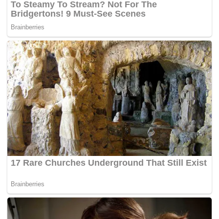
penghakiman, kos dan relief lain yang difikirkan sesuai
oleh mahkamah.
Tags:
cukai pendapatan
kes saman
LHDN
Najib Tun Razak