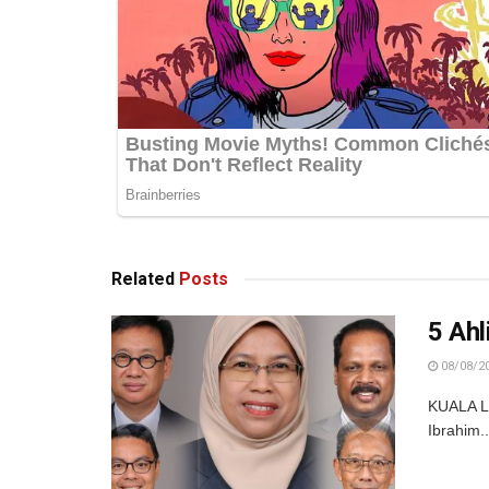
Related
Posts
5 Ahl
08/08/2
KUALA LU
Ibrahim..