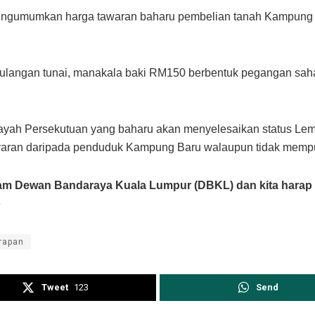
engumumkan harga tawaran baharu pembelian tanah Kampung Ba
pulangan tunai, manakala baki RM150 berbentuk pegangan sah
 Wilayah Persekutuan yang baharu akan menyelesaikan status 
aran daripada penduduk Kampung Baru walaupun tidak mempun
am Dewan Bandaraya Kuala Lumpur (DBKL) dan kita harap m
e
rapan
Tweet
123
Send