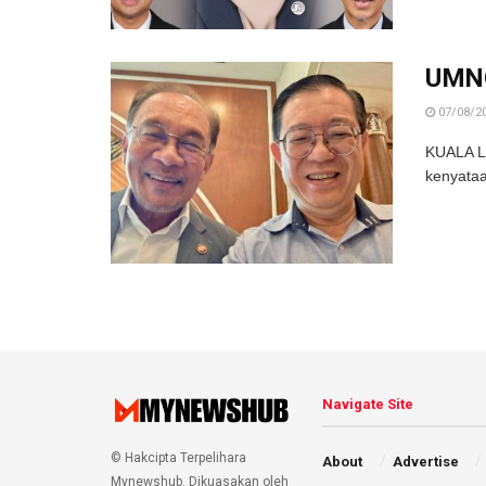
UMNO
07/08/2
KUALA LU
kenyataan
Navigate Site
© Hakcipta Terpelihara
About
Advertise
Mynewshub. Dikuasakan oleh