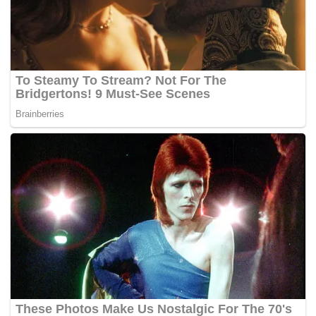
tidak diketahui.
Sebelum ini, sebuah portal berita melaporkan, Jho Low
mendapat suaka di Emiriah Arab Bersatu (UAE) dan telah
berulang-alik antara Timur Tengah dan Eropah sejak Jun
lalu.
Bagaimanapun, Ketua Polis Negara, Tan Sri Abdul Hamid
Bador menyifatkan dakwaan itu tidak logik dan ‘dongeng’
kerana orang seperti Jho Low yang dikehendaki
disebabkan ‘jenayah abad ini’ dalam skandal 1MDB boleh
memasuki UAE dengan mudah.
Hamid berkata UAE mempunyai sistem keselamatan
sangat ketat di lapangan terbang dan polis di sana bekerja
rapat bersama pihak berkuasa di Malaysia.
Tags:
1MDB
Cyprus
Jho Low
PASPORT