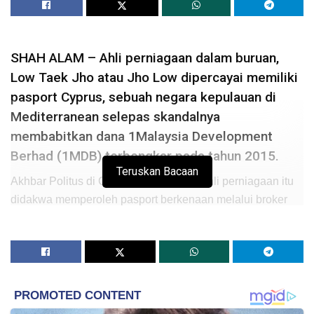
SHAH ALAM – Ahli perniagaan dalam buruan,
Low Taek Jho atau Jho Low dipercayai memiliki
pasport Cyprus, sebuah negara kepulauan di
Mediterranean selepas skandalnya
membabitkan dana 1Malaysia Development
Berhad (1MDB) terbongkar pada tahun 2015.
Teruskan Bacaan
Akhbar Politus di Cyprus melaporkan, ahli perniagaan itu
didakwa memperoleh pasport berkenaan melalui broker
Henley & Partners yang turut membantunya mendapatkan
pasport dari St Kitts & Nevis.
Ia firma sama digunakan Jho Low bagi mendapatkan
pasport dari sebuah lagi negara kepulauan, Saints Kitts
and Nevis sebelum ini namun pasport berkenaan