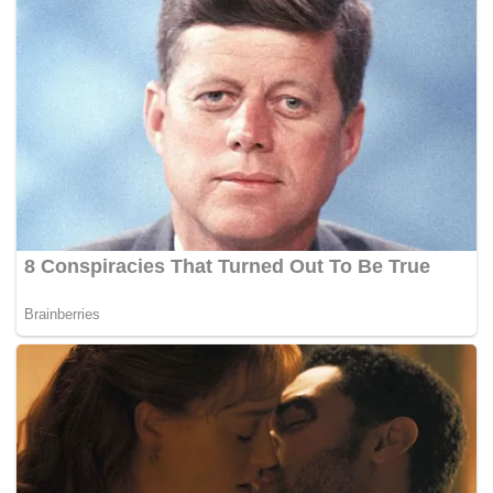
dibatalkan susulan siasatan terhadap jutawan muda itu.
Jho Low kemudian menerima pasport Cyprus melalui
Rancangan Pelaburan Cyprus yang mensyaratkan
pemegang pasport perlu mendepositkan sebanyak lima
juta Euro (RM23,206 juta) di bank untuk tempoh tiga tahun
dan membeli kediaman paling kurang berharga 500,000
Euro (RM23,202.57).
Berikutan itu, beliau membeli sebuah rumah agam bernilai
lima juta Euro (RM23,206 juta) pada 23 September 2015
untuk memenuhi syarat itu dan tiba di Cyprus pada 18
September 2015 bagi tujuan mendapatkan pasport
berkenaan.
Bagaimanapun, Politis tidak memberi perincian sama ada
Jho Low pernah kembali semula ke Cyprus dengan
pasport berkenaan dan menduduki kediaman yang dibeli
malah sama ada hartanah tersebut sudah dirampas juga