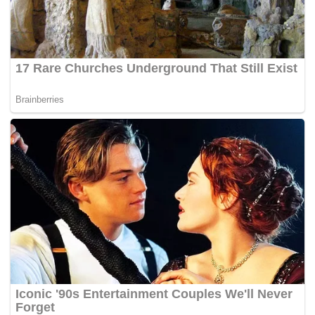
“Tetapi sahabat! Ucapan maaf bukan hanya sekadar
kata-kata.. ianya ungkapan yg harus diselarikan dgn
tidak lagi mengulangi kesilapan itu. TETAPI harini kau
bukan sahaja mengulangi kesilapan itu tetapi kau telah
bertakhta di hati aku sebagai PENGKHIANAT!!
“
#fakefriends #becareful
@zahidarafik maafkan
me
baby
tak dengar nasihat
baby
dari awal. Korang
pernah tak ada kawan jenis macamni? Apa korang
akan buat?”
tulisnya panjang lebar.
Menerusi ruangan komen, terdapat pengikutnya membuat
telahan sendiri membayangkan ia seperti ditujukan kepada
Erra Fazira.
Lebih mengejutkan, kedua-kedua mereka tidak lagi
mengikuti masing-masing di Instagram sedangkan
diketahui mempunyai hubungan erat dan akrab. –