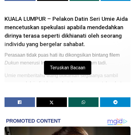
KUALA LUMPUR – Pelakon Datin Seri Umie Aida
mencetuskan spekulasi apabila mendedahkan
dirinya terasa seperti dikhianati oleh seorang
individu yang bergelar sahabat.
Perasaan tidak puas hati itu dikongsikan bintang filem
Dukun
menerusi Instagram miliknya malam tadi.
Teruskan Bacaan
Umie memberitahu wang bukanlah segalanya sambil
menempelak individu tersebut dengan menyatakan betapa
murahnya nilai sebuah persahabatan.
“
MONEY IS NOT EVERYTHING but EVERYTHING IS
MONEY.
SubhanaAllah… betapa murahnya nilai
sebuah persahabatan bagi kau! Kau bole bohongi satu
dunia dengan keterampilan suci kau yang seperti