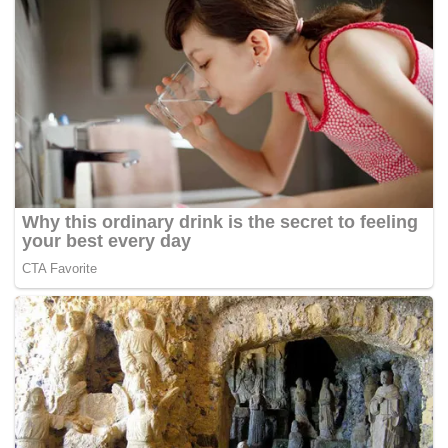
dibawah lindungan kaabah itu.. dan paling sayang…
kecantikan wajah kau tidak secantik hati kau!
“Sehingga keterbiasaan itu membuat kau terlupa
bahawa kemewahan yang kau ambil itu akan
menghancurkan hati sahabat kau sendiri.. bukan
kerana kebendaan itu TETAPI kerana seorang sahabat
tidak akan MENGKHIANATI sahabatnya sendiri
semata-mata untuk kesenangan.
“Aku cuba lupakan sejarah silam dengan harapan kau
sudah berubah. Tidak ada yang berubah rupanya…
dan bukan mudah merubah kebiasaan hidup silam
seseorang? Tapi aku masih memberi seluruh
kepercayaan aku kepada kau sehingga aku
menghadam kekecewaan aku satu ketika dulu demi
untuk memaafkan kau kerana aku terlalu menghargai
kau sebagai sahabatku.