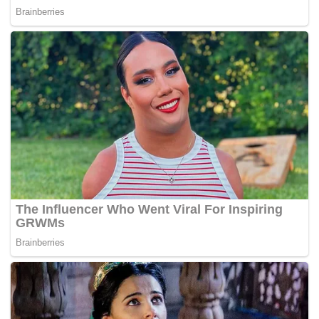
MalaysiaGazette
Tags:
Artis
Erra Fazira
UMIE AIDA