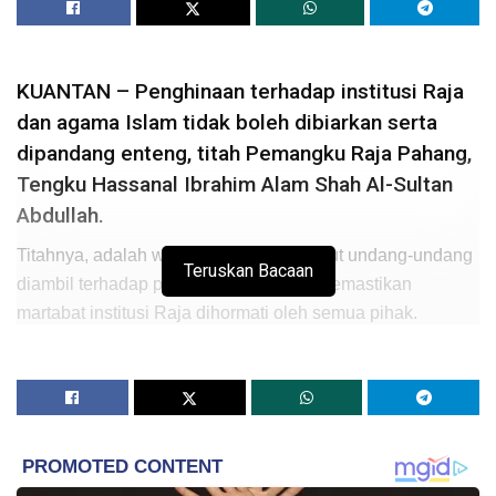
KUANTAN – Penghinaan terhadap institusi Raja
dan agama Islam tidak boleh dibiarkan serta
dipandang enteng, titah Pemangku Raja Pahang,
Tengku Hassanal Ibrahim Alam Shah Al-Sultan
Abdullah.
Titahnya, adalah wajar tindakan mengikut undang-undang
Teruskan Bacaan
diambil terhadap pihak terbabit dalam memastikan
martabat institusi Raja dihormati oleh semua pihak.
Menurut baginda, semua pihak menghormati sistem Raja
Berperlembagaan yang diamalkan di negara ini.
Baginda bertitah, sebagai negara yang meletakkan Raja
kuasa tertinggi, khususnya dalam hal ehwal agama Islam,
sikap segelintir pihak menghina Raja dan kesucian Islam