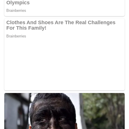
ekonomi Pahang,”
titah baginda lagi.
Tags:
agama islam
Raja-Raja Melayu
Tengku Hassanal Ibrahim Alam Shah