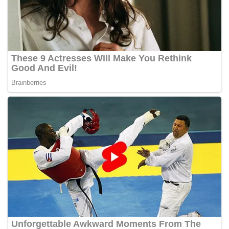
membanteras perkara ini daripada terus berleluasa,”
titah baginda.
Baginda bertitah demikian pada Istiadat Pembukaan
Mesyuarat Pertama Penggal Kedua Sidang Dewan
Undangan Negeri (DUN) Pahang Ke-14, di Wisma Sri
Pahang, di Kuantan, hari ini.
Dalam pada itu, Tengku Hassanal mahu Kerajaan Pahang
mempelbagaikan sumber pendapatan dan tidak hanya
mengharapkannya daripada sumber hutan dan bahan
mineral.
“Saya berharap pihak bertanggungjawab dengan
kerjasama kerajaan negeri dapat mengenal pasti
sumber kekayaan baharu di Pahang bagi
mengurangkan kebergantungan pada sumber mineral
dan sumber asli semata-mata bagi pemantapan