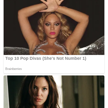
tidak boleh dipandang ringan serta perlu dikenakan
tindakan sewajarnya.
“Penghinaan terhadap institusi Raja dan agama Islam
tidak boleh dibiarkan serta dipandang enteng. Adalah
wajar tindakan mengikut undang-undang diambil
terhadap pihak terbabit dalam memastikan martabat
institusi Raja dihormati oleh semua pihak.
“Selain itu, saya melihat pelbagai anasir negatif
menular dalam kalangan rakyat beragama Islam,
termasuk kefahaman Islam liberal serta penerimaan
terhadap golongan menyalahi fitrah manusia seperti
lesbian, gay, biseksual dan transgender (LGBT).
“Perkembangan ini amat membimbangkan saya dan
sebagai ketua agama negeri (Pahang), saya menyeru
kerjasama semua pihak, termasuk ibu bapa bagi