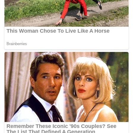
membacakan pernyataan bersama.
Kedua-dua pemimpin kemudiannya dijadualkan hadir
jamuan tengah hari rasmi di Seri Perdana, di sini.
Pertemuan tahunan itu yang diadakan secara bergilir-gilir
di antara kedua-dua negara merupakan mekanisme
penting dalam memperkukuh hubungan serta mencari
penyelesaian isu-isu dua hala.
Terdahulu, pengamal media memohon Pejabat Menteri
Besar Johor mengeluarkan satu kenyataan berhubung
laporan sebuah akhbar berbahasa Inggeris yang
melaporkan ketidakhadiran Osman dalam sesi Pemukiman
Pemimpin Malaysia-Singapura Kesembilan di Putrajaya,
hari ini. – Sinar Harian