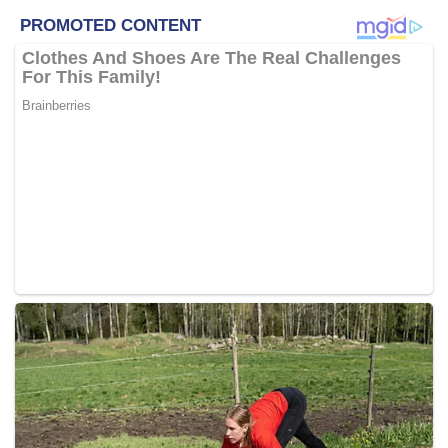
pemukiman pemimpin-pemimpin Malaysia-Singapura
di Putrajaya hari ni, dan beliau telah mewakilkan YB Dr.
Sahruddin Jamal, Exco Kesihatan, Alam Sekitar dan
Pertanian untuk hadir dalam sesi tersebut,”
katanya.
Pemukiman Pemimpin Malaysia-Singapura Kesembilan
bermula pagi ini, membabitkan pertemuan antara Perdana
Menteri, Tun Dr. Mahathir Mohamad dengan rakan
sejawatannya dari Singapura, Lee Hsien Loong.
Acara bermula dengan ketibaan Hsien Loong di Bangunan
Perdana Putra, Jabatan Perdana Menteri (JPM) pada jam
9.45 pagi, disusuli pertemuan empat mata antara kedua-
dua pemimpin.
Selepas itu berlangsung mesyuarat delegasi dari Malaysia
dan Singapura sebelum kedua-dua perdana menteri
dijadualkan mengadakan sidang media serta