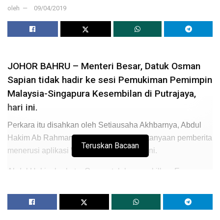
oleh
09/04/2019
JOHOR BAHRU – Menteri Besar, Datuk Osman
Sapian tidak hadir ke sesi Pemukiman Pemimpin
Malaysia-Singapura Kesembilan di Putrajaya,
hari ini.
Perkara itu disahkan oleh Setiausaha Akhbarnya, Abdul
Hakim Ab Rahman ketika menjawab pertanyaan pemberita
Teruskan Bacaan
menerusi aplikasi WhatsApp di sini hari ini.
Abdul Hakim berkata, Osman telah mewakilkan Exco
Kesihatan, Alam Sekitar dan Pertanian negeri, Dr.
Sahruddin Jamal ke sesi berkenaan.
“Saya mengesahkan YAB MB tidak hadir ke sesi