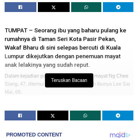
TUMPAT – Seorang ibu yang baharu pulang ke
rumahnya di Taman Seri Kota Pasir Pekan,
Wakaf Bharu di sini selepas bercuti di Kuala
Lumpur dikejutkan dengan penemuan mayat
anak lelakinya yang sudah reput.
Dalam kejadian pada pukul 3.30 petang, mayat Ng Chee
Teruskan Bacaan
Siang, 47, ditemui di dalam bilik tidur oleh ibunya Lee Sai
Mai, 68.
Ketua Polis Daerah Tumpat, Superintendan Ab. Rashid
Mat Daud berkata, kali terakhir ibunya berbual dengan
mangsa ialah pada Jumaat lalu melalui panggilan telefon.
“Sehari kemudian ibunya sekali lagi menelefon