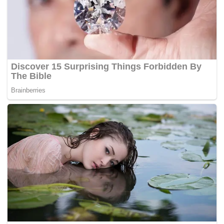
Tags:
anak
Ibu
mayat reput