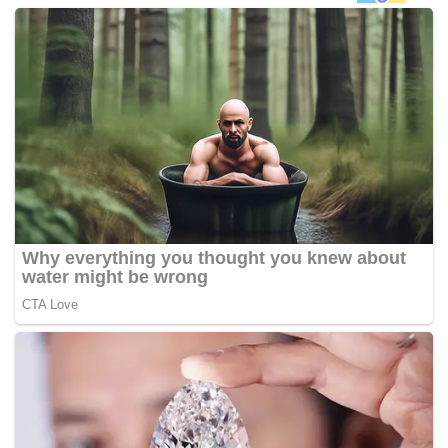
anaknya tetapi tidak berjawab.
“Terdahulu, sebelum kejadian Sai Mai bercuti selama
seminggu di Kuala Lumpur dan pulang ke rumah
semalam,”
katanya ketika dihubungi di sini, hari ini.
Katanya, kematian mangsa diklasifikasikan mati mengejut
dan tiada kaitan dengan unsur jenayah.
“Hasil pemeriksaan juga tiada sebarang kesan
kecederaan kepada mangsa,”
ujarnya.
Mayat mangsa dibawa ke Hospital Tumpat untuk dibedah
siasat.