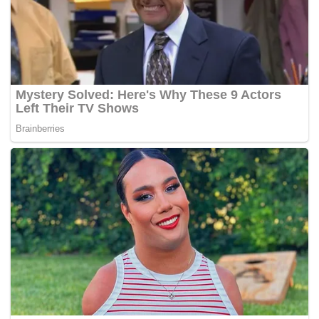
“Kita tunggu titah daripada Tuanku (Sultan Ibrahim).
Jika Tuanku titah maka kita akan hantar. Setakat ini,
Amanah belum hantar lagi,”
kata sumber dalaman parti
itu.
Sumber itu turut memberitahu parti itu sudah pun
meletakkan nama calon yang hanya akan dimaklumkan
kemudian.
Dr. Sahruddin dari Bersatu ialah Exco Kesihatan, Alam
Sekitar dan Pertanian dan ADUN Bukit Kepong manakala
Mohd Khuzzan memegang jawatan Exco Belia, Sukan dan
Kebudayaan.
Sementara itu, ADUN Parit Yaani, Aminolhuda yang juga
Pengerusi Amanah Johor menyandang Exco Hal Ehwal
Agama Islam dan Pendidikan.