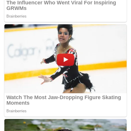
Setakat ini, tiada kenyataan rasmi dari kerajaan negeri.
Terdahulu, Dr. Sahruddin menjadi wakil rasmi Osman ke
Pemukiman Pemimpin Malaysia-Singapura yang
berlangsung di Putrajaya hari ini.
Pengumuman peletakan jawatan Osman disahkan
Perdana Menteri, Tun Dr. Mahathir Mohamad di lobi
parlimen, selepas satu pertemuan antara Dr. Mahathir dan
Osman di Putrajaya semalam.