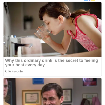
mengetahui kerusi dan jawatan Menteri Besar Johor,
adalah kuota Bersat Johor.
Bagaimanapun, PKR tetap menyediakan dua nama iaitu
ADUN Semerah, Mohd Khuzzan Abu Bakar dan ADUN
Bukit Naning, Md Ysahrudin Kusni.
“Namun semua keputusan untuk jawatan Menteri
Besar Johor ini adalah atas perkenan Sultan Johor dan
apa juga keputusan jawatan berkenaan akan kami
terima.
“Namun perkara paling penting adalah khidmat yang
diberikan kepada rakyat, dengan mendahulukan
rakyat,”
katanya.
Sementara itu, difahamkan Amanah akan menghantar
nama calon sekiranya mendapat titah dari Sultan Johor.