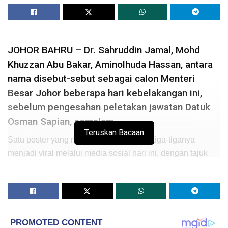
JOHOR BAHRU – Dr. Sahruddin Jamal, Mohd
Khuzzan Abu Bakar, Aminolhuda Hassan, antara
nama disebut-sebut sebagai calon Menteri
Besar Johor beberapa hari kebelakangan ini,
sebelum pengesahan peletakan jawatan Datuk
Osman Sapian, semalam.
Teruskan Bacaan
Satu poster yang meletakkan gambar ketiga-tiganya
menjadi viral melalui media sosial hari ini, dengan tajuk
“siapa pun calon Menteri Besar Johor mestilah mendapat
perkenan daripada Sultan Johor, Sultan Ibrahim Almarhum
Sultan Iskandar, seperti yang termaktub dalam Undang-
Undang Tubuh Negeri Johor.”
Dalam pada itu, menurut sumber dalaman PKR, pihaknya