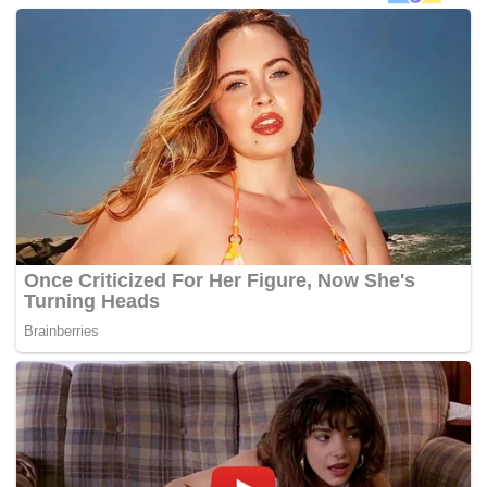
Ujian yang dilakukan menunjukkan ia berupaya
mengurangkan tahap kecederaan sehingga 40 peratus.
“Syarikat kami menggunakan teknologi yang boleh
mengesan kemalangan sebelum berlaku hentakan.
“Jadi beg udara di bahagian luar akan mengembung
terlebih dahulu.
“Misi kami untuk menjadikan dunia ini sifar
kemalangan,”
ujar Dr. Michael Büchsner yang juga
peneraju syarikat berpangkalan di selatan Jerman itu. –
Daily Mail