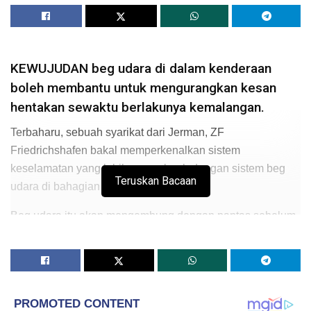
KEWUJUDAN beg udara di dalam kenderaan
boleh membantu untuk mengurangkan kesan
hentakan sewaktu berlakunya kemalangan.
Terbaharu, sebuah syarikat dari Jerman, ZF
Friedrichshafen bakal memperkenalkan sistem
keselamatan yang lebih menyeluruh dengan sistem beg
Teruskan Bacaan
udara di bahagian luar kenderaan.
Beg udara itu akan mengembung dengan pantas sebelum
berlaku hentakan dengan kehadiran sistem pengesan
awal.
Ia juga berupaya melindungi penumpang di bahagian
belakang dan depan sesebuah kenderaan.