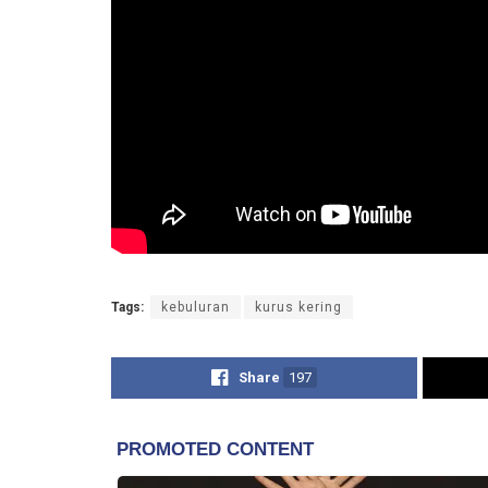
Tags:
kebuluran
kurus kering
Share
197