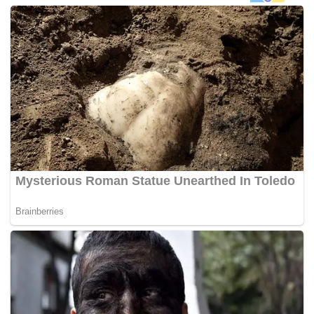
mangsa yang terperangkap di dalam salah sebuah rumah
terbabit.
“Operasi pemadaman segera dilakukan, bagaimanapun
api hanya dapat dikawal sepenuhnya kira-kira 11.41
malam berikutan kekangan tekanan air rendah dan
bekalan elektrik tidak dapat diputuskan,” katanya dalam
satu kenyataan media di sini hari ini.
Setelah pemeriksaan terhadap rumah terbabit dilakukan,
hanya mayat Low yang berjaya ditemui manakala seorang
lagi penghuni rumah berkenaan yang sebelum itu turut
dilaporkan terperangkap, Low Chin Leong, 60, berjaya
menyelamatkan diri. – BERNAMA