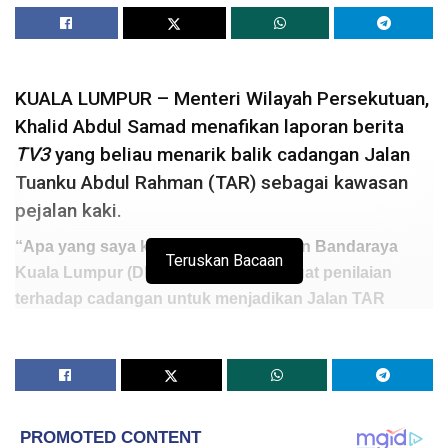
KUALA LUMPUR – Menteri Wilayah Persekutuan,
Khalid Abdul Samad menafikan laporan berita
TV3
yang beliau menarik balik cadangan Jalan
Tuanku Abdul Rahman (TAR) sebagai kawasan
pejalan kaki.
“Apa yang saya katakan adalah Dewan Bandaraya
Teruskan Bacaan
Kuala Lumpur (DBKL) sedang membuat penilaian
terhadap cadangan untuk menjadikan Jalan TAR
sebagai
‘Pedestrian Walk’
. Buat masa ini, DBKL
sedang mengkaji pilihan pelaksanaannya dan
berbincang dengan semua pihak, khasnya yang
terlibat secara langsung.
“Kita akan umumkan bentuk pelaksanaannya