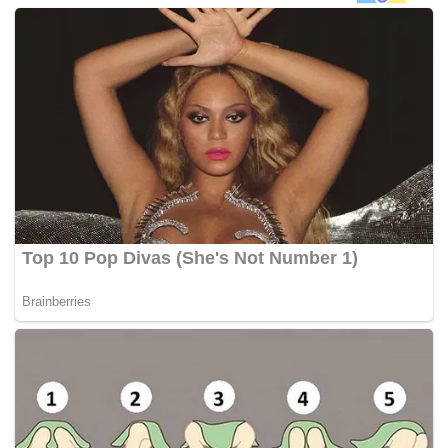
seminggu sebelum tarikh ditetapkan, iaitu 15 Mac ini,”
katanya dalam kenyataan malam tadi.
Beliau meminta
TV3
menarik balik laporan tidak tepat itu
dan memperbetulkannya.
Terdahulu, Khalid dilaporkan berkata, sebarang keputusan
berhubung isu penutupan sebahagian Jalan TAR kepada
kenderaan awam akan dimuktamadkan sebelum 15 Mac
ini.
Keputusan itu akan dibuat berdasarkan maklumat balas
pihak berkepentingan, terutamanya penjaja dan peniaga di
sekitar Jalan Esfahan hingga Jalan Melayu. – BERNAMA