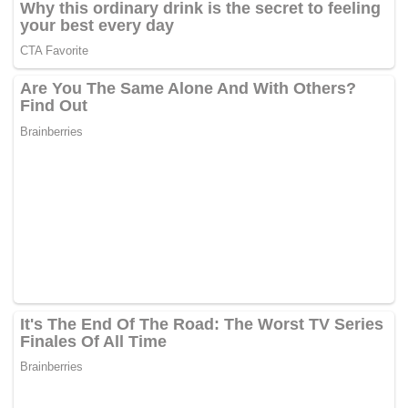
Aiman pada 2 Disember 2006 dan dikurniakan tiga anak
lelaki iaitu Syed Rezaqiib, 10, Syed Rezariiq, 7, dan Syed
Rezaliif, 2 tahun. –
mStar Online