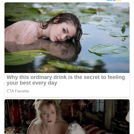
Linda bersama empat orang anak lelakinya.
“Sebenarnya, suami saya kurang suka gambar dia dimuat
naik di mana-mana media sosial. Kita pun kurang suka nak
post selalu foto suami takut ada orang yang tak suka dan
cakap asyik promote suami dia je,” katanya.
Ahli kumpulan Elite ini menjelaskan mengenai perkara itu
menerusi laman Instagramnya pada Selasa.