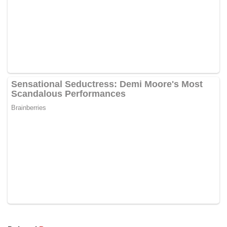
Tags:
Linda Rafar
pelakon
Syed Aiman