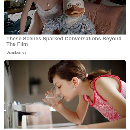
Dalam pada itu, bekas perserta program Gegar Vaganza
musim kelima ini memaklumkan dia lebih selesa berkongsi
foto anak-anak dan hal berkaitan aktiviti seni.
“Saya lagi suka kongsi foto anak dan aktiviti serta kerjaya.
Harap lepas ni puas la hati netizen yang asyik tanya pasal
suami saya.
“Saya dan suami masih bersama.. Insya-Allah hingga ke
syurga!,” katanya.
Terdahulu, Linda melalui dua kali alam rumah tangga di
mana menerusi perkahwinan pertama bersama Keifli
Othman, dia dikurniakan dua anak lelaki iaitu Rezaril
Keiflin, 17 dan Rezaiman Keiflin, (meninggal pada usia 12
tahun pada 2014).
Manakala perkahwinan kedua bersama pelakon Syed