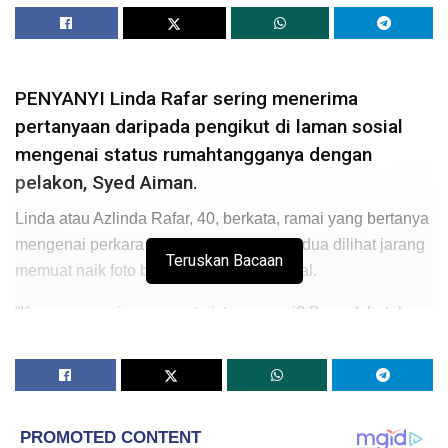
PENYANYI Linda Rafar sering menerima
pertanyaan daripada pengikut di laman sosial
mengenai status rumahtangganya dengan
pelakon, Syed Aiman.
Linda atau Azlinda Rafar, 40, berkata, ramai yang bertanya
mengenai perkara itu kerana mereka berdua dilihat jarang
Teruskan Bacaan
memuat naik foto bersama di media sosial.
“Kenapa saya jarang
post picture
suami? Banyak betul
soalan netizen bila tengok Linda kurang
post
gambar dan
video live bersama suami.