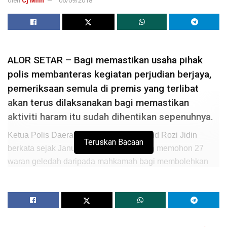
oleh
Cj Mnh
06/09/2018
ALOR SETAR – Bagi memastikan usaha pihak
polis membanteras kegiatan perjudian berjaya,
pemeriksaan semula di premis yang terlibat
akan terus dilaksanakan bagi memastikan
aktiviti haram itu sudah dihentikan sepenuhnya.
Ketua Polis Daerah Kota Setar ACP Mohd Rozi Jidin
Teruskan Bacaan
berkata sejak Januari lalu pihaknya telah memohon 27
waran geledah daripada mahkamah bagi membolehkan
pihak polis membuat pemeriksaan terhadap premis
perjudian yang telah dikenal pasti.
“Daripada 27 pemohonan, sebanyak 12 waran geledah
telah diluluskan dan ia bagi membolehkan polis