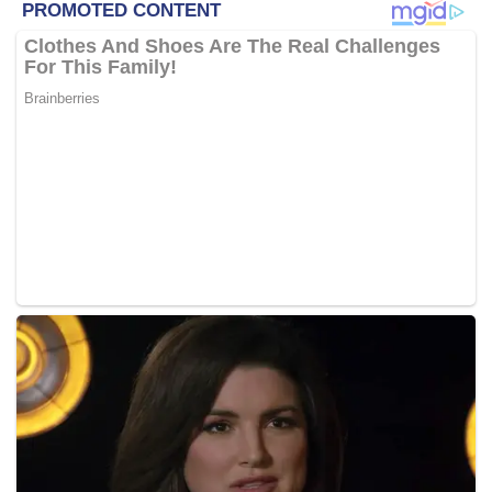
memeriksa semula premis judi yang dipercayai masih aktif
menjalankan kegiatan itu walaupun pernah diserbu
sebelum ini.
Berdasarkan keseluruhan pemeriksaan terhadap premis
berkenaan, kami mendapati sebahagian besar pusat
perjudian yang pernah diserbu sebelum ini sudah tidak
beroperasi memandangkan ia sudah dikosongkan,”
katanya kepada pemberita ketika ditemui di premis
perjudian di Taman Saga di sini, hari ini.
Beliau berkata ini merupakan usaha berterusan pihak polis
bagi memastikan operasi perjudian di daerah itu ditutup
sepenuhnya.
“Setakat serbuan semula yang dijalankan, tiada peralatan
perjudian yang ditemui namun sekiranya ada ia akan
dirampas dan sebab itu kita akan terus memohon waran