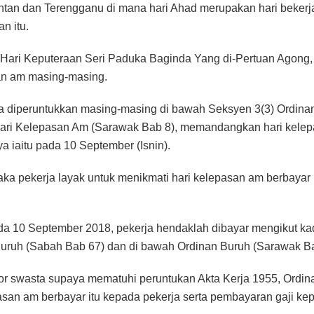
antan dan Terengganu di mana hari Ahad merupakan hari beker
n itu.
ari Keputeraan Seri Paduka Baginda Yang di-Pertuan Agong, k
san am masing-masing.
diperuntukkan masing-masing di bawah Seksyen 3(3) Ordinan
ari Kelepasan Am (Sarawak Bab 8), memandangkan hari kelepas
a iaitu pada 10 September (Isnin).
aka pekerja layak untuk menikmati hari kelepasan am berbayar 
da 10 September 2018, pekerja hendaklah dibayar mengikut kad
uruh (Sabah Bab 67) dan di bawah Ordinan Buruh (Sarawak Ba
tor swasta supaya mematuhi peruntukan Akta Kerja 1955, Ordi
san am berbayar itu kepada pekerja serta pembayaran gaji kep