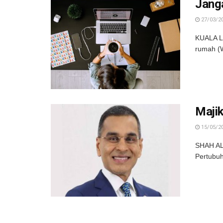
Jang
27/03/2
KUALA LU
rumah (W
Maji
15/05/2
SHAH ALA
Pertubuh