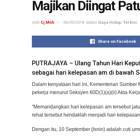
Majikan Diingat Pat
oleh
Cj Mnh
06/09/2018
dalam
Gaya Hidup
,
Terkini
Share on Facebook
PUTRAJAYA – Ulang Tahun Hari Kepute
sebagai hari kelepasan am di bawah 
Dalam kenyataan hari ini, Kementerian Sumber M
pekerja menurut Seksyen 60D(1)(a)(ii) Akta Kerj
“Memandangkan hari kelepasan am tersebut jatuh
rehat tersebut hendaklah menjadi hari kelepasan
Dengan itu, 10 September (Isnin) adalah cuti um