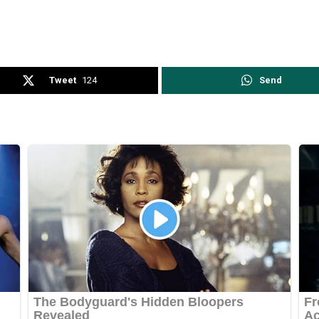
Tweet
124
Send