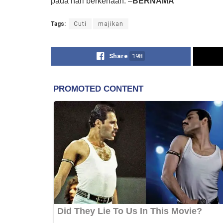
pada hari berkenaan. –
BERNAMA
Tags:
Cuti
majikan
Share
198