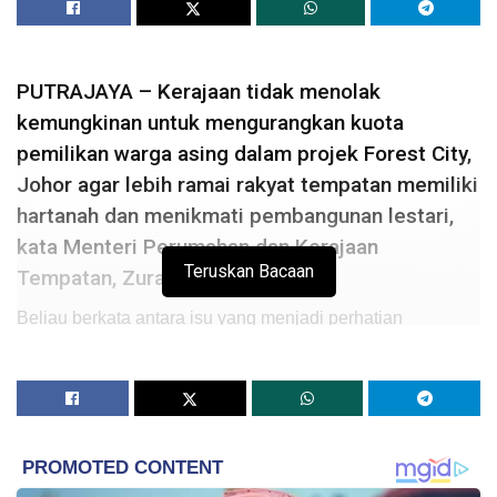
PUTRAJAYA – Kerajaan tidak menolak
kemungkinan untuk mengurangkan kuota
pemilikan warga asing dalam projek Forest City,
Johor agar lebih ramai rakyat tempatan memiliki
hartanah dan menikmati pembangunan lestari,
kata Menteri Perumahan dan Kerajaan
Teruskan Bacaan
Tempatan, Zuraida Kamaruddin.
Beliau berkata antara isu yang menjadi perhatian
kementerian ialah polisi kerajaan negeri Johor yang
membenarkan sehingga 70 peratus pemilikan hartanah
oleh warga asing di Forest City yang bernilai AS$100
bilion (RM413.77 bilion).
“Ini merupakan isu yang perlu kita buat kajian semula bagi