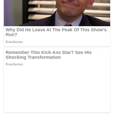
projek tersebut.
“Saya telah memberi laporan awal kepada kabinet
semalam.
“Saya akan mengadakan pertemuan bagi penemuan fakta
dengan kerajaan negeri Johor dan pemaju projek petang
ini. Saya akan beri laporan kepada Perdana Menteri Tun
Dr Mahathir Mohamad dan kabinet bagi mencari jalan
terbaik untuk mengatasi isu-isu berbangkit,” katanya.
Zuraida menambah bahawa beliau mahu mengadakan
pertemuan dengan para pemaju tempatan berhubung
pemilikan hartanah bagi warga asing.
Sementara itu, Zuraida menafikan dakwaan pemberian
visa kepada warga asing yang membeli hartanah di Forest
City.