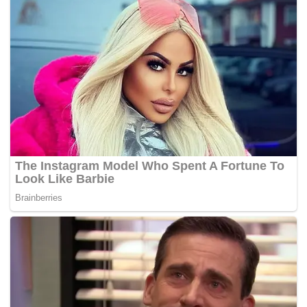
menentu penglibatan dan faedah kepada rakyat tempatan
tidak terpinggir.
“Kita mahu bangsa Johor menikmati pembangunan yang
canggih, menggunakan konsep bandar lestari dan hijau.
“… ia harus menuju ke arah pengurangan (kuota pemilikan
asing),” katanya kepada pemberita apabila diminta
mengulas kemungkinan pemilikan warga asing di Forest
City dikurangkan.
Sebelum itu, Zuraida menghadiri Mesyuarat Majlis Negara
bagi Kerajaan Tempatan Ke-72 yang dipengerusikan oleh
Timbalan Perdana Menteri, Datuk Seri Dr. Wan Azizah
Wan Ismail di sini hari ini.
Sementara itu, Zuraida berkata beliau telah mengadakan
pertemuan dengan Pihak Berkuasa Wilayah
Pembangunan Iskandar (IRDA) Isnin lalu berhubung