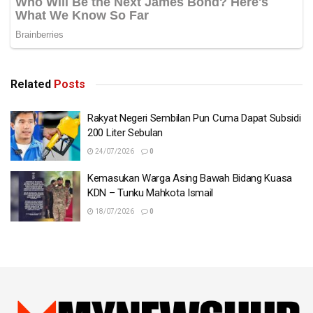
Related
Posts
Rakyat Negeri Sembilan Pun Cuma Dapat Subsidi
200 Liter Sebulan
24/07/2026
0
Kemasukan Warga Asing Bawah Bidang Kuasa
KDN – Tunku Mahkota Ismail
18/07/2026
0
Tags:
Forest City
kuota