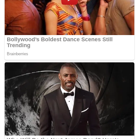
Sementara itu, Zuraida berkata KPKT sedang
menyediakan draf Garis Panduan Pasar Malam/Harian
Sejahtera bagi menyeragamkan pengurusan pasar malam
atau pasar sehari di seluruh Malaysia.
Beliau berkata KPKT memandang berat tahap kebersihan
di pusat-pusat penjaja, pasar malam dan pasar sehari di
seluruh negara.
“PBT perlu mengikut tatacara yang telah digariskan oleh
undang-undang tersebut bagi memastikan para peniaga
tidak mengotorkan kawasan.
“Tindakan yang boleh diambil oleh PBT adalah
mengkompaun, menggantung, menarik balik atau
membatalkan lesen pernigaan bagi peniaga yang tidak
menjaga kebersihan,” katanya. – BERNAMA