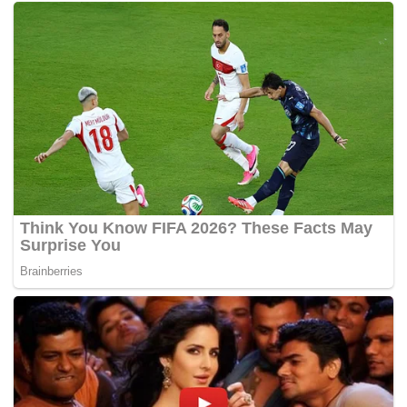
“Aadalah sesuatu yang karut beli rumah dapat visa.Tidak
ada polisi seperti itu”.
Sementara itu, Zuraida berkata KPKT mencadangkan agar
setiap hotel bertaraf tiga bintang ke atas menggunakan
teknologi biodigester untuk memastikan sisa pepejal
diuruskan dengan cara yang lebih mesra alam dan
sistematik.
“KPKT akan berbincang dengan Pihak Berkuasa
Tempatan (PBT) untuk memastikan penggunaan teknologi
biodigester di setiap hotel bertaraf tiga bintang ke atas ini
akan diletakkan di dalam syarat kelulusan lesen.
“Ini akan dikuatkuasakan pada tahun 2019. Pengusaha
hotel mempunyai tiga bulan untuk membuat persediaan…
tidak dapat dinafikan, terdapat hotel-hotel sudah
melaksanakan inisiatif ini,” katanya.