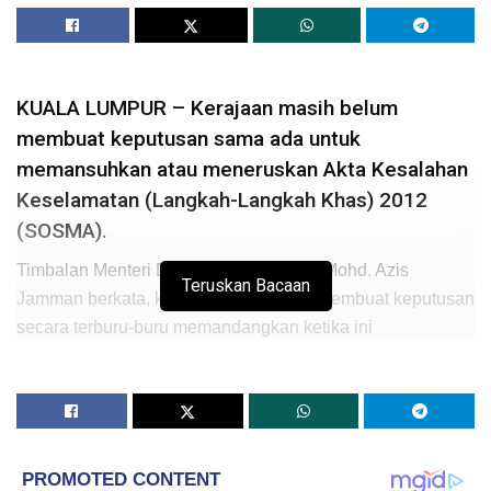
KUALA LUMPUR – Kerajaan masih belum
membuat keputusan sama ada untuk
memansuhkan atau meneruskan Akta Kesalahan
Keselamatan (Langkah-Langkah Khas) 2012
(SOSMA).
Timbalan Menteri Dalam Negeri, Datuk Mohd. Azis
Teruskan Bacaan
Jamman berkata, kerajaan tidak mahu membuat keputusan
secara terburu-buru memandangkan ketika ini
jawatankuasa khas yang dibentuk untuk mengkaji semula
akta tersebut sedang mengadakan perbincangan.
Menurut beliau, segala cadangan yang dikemukakan
jawatankuasa tersebut akan diputuskan oleh Kabinet.