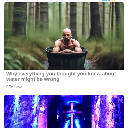
“Jadi biarlah jawatankuasa khas ini diberi peluang untuk
membincangkan perkara ini secara mendalam. Jangan
bimbang, kita akan ambil pandangan pihak berkaitan
termasuk mereka yang pernah ditahan di bawah SOSMA,”
katanya dalam sesi soal jawab sidang Dewan Negara, hari
ini.
Beliau menjawab soalan tambahan Senator Datuk Dr. S.
Ananthan yang ingin mendapatkan penjelasan kerajaan
mengenai tahanan SOSMA yang tidak diberikan peluang
untuk membela diri melalui proses perundangan dengan
segera dan bukannya menunggu sehingga pemansuhan
akta tersebut. –
UTUSAN ONLINE