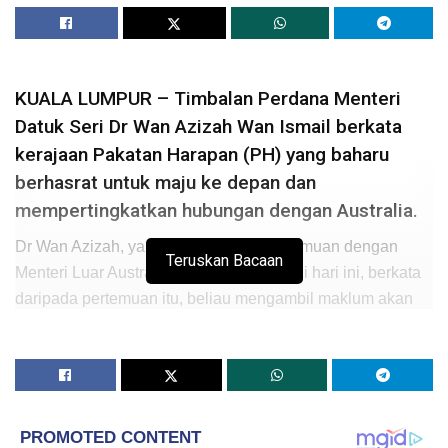
KUALA LUMPUR – Timbalan Perdana Menteri
Datuk Seri Dr Wan Azizah Wan Ismail berkata
kerajaan Pakatan Harapan (PH) yang baharu
berhasrat untuk maju ke depan dan
mempertingkatkan hubungan dengan Australia.
Dr Wan Azizah, yang mengadakan pertemuan dengan
Teruskan Bacaan
Menteri Luar Australia Julie Bishop di sini hari ini, berkata
daripada pertemuan itu, beliau mengambil maklum akan
kesediaan Australia untuk memberikan sokongan kepada
Malaysia berikutan kemenangan PH dalam pilihan raya
umum baru-baru ini, yang menyaksikan pertukaran
kerajaan di negara ini.
Pertukaran teraju pemerintahan Malaysia menjadi topik