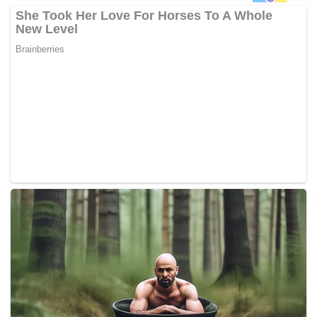
utama yang dibincangkan mereka, kata beliau sambil
menyatakan bahawa Malaysia tidak pernah mempunyai
pengalaman bertukar kerajaan dalam tempoh 61 tahun,
tidak seperti Australia.
“…Kami berbincang bagaimana untuk lebih maju ke
hadapan,” kata Dr Wan Azizah pada sidang media selepas
kunjungan hormat Bishop yang kini dalam rangka lawatan
kerja tiga hari ke Malaysia. Pertemuan itu berlangsung di
pejabat Timbalan Perdana Menteri di bangunan Parlimen.
Menurut Kementerian Luar Negeri Malaysia, lawatan
Bishop dari 31 Julai hingga 2 Ogos ini bertujuan menjalin
hubungan lebih erat dengan kerajaan baharu Malaysia
serta membuat penilaian baharu mengenai hubungan dua
hala yang telah sedia terjalin. – BERNAMA
*Video di bawah sekadar hiasan