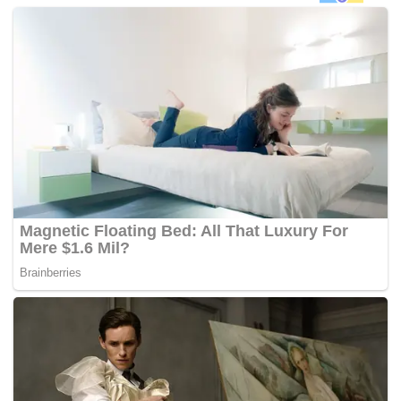
“Keputusan melantik saya mewakili Kementerian Hal
Ehwal Ekonomi ini akan dapat memberi tumpuan
mengenai agenda ekonomi baru yang akan dibentangkan
dalam kajian separuh penggal Rancangan Malaysia ke-11
hujung tahun ini,” katanya ketika ditemui pemberita di lobi
Parlimen, hari ini.
Menurut kenyataan Pejabat Perdana Menteri semalam,
Mohamed Azmin serta bekas Presiden dan Ketua Pegawai
Eksekutif Petronas Tan Sri Mohd Hassan Marican, bekas
Timbalan Gabenor Bank Negara Malaysia Dr Sukhdave
Singh dan bekas Pengarah Eksekutif Suruhanjaya Sekuriti
Goh Ching Yin dilantik sebagai pengarah syarikat itu.
Dr Mahathir pula dilantik sebagai Pengerusi Lembaga
Pengarah Khazanah.
Dalam perkembangan lain, Mohamed Azmin yang juga