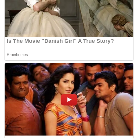
Timbalan Presiden PKR menegaskan tidak wujud kem
dalam pemilihan parti yang akan diadakan bulan depan,
dengan menyifatkan kesemua anggota parti merupakan
sebuah keluarga besar yang bercita-cita memperkukuhkan
parti.
Ditanya sama ada beliau akan mempertahankan
jawatannya menentang Naib Presiden parti Rafizi Ramli
yang menyatakan hasrat bertanding jawatan itu, Mohamed
Azmin berkata itu hak Rafizi sebagai anggota parti.
“Saya penyandang, (saya) tidak bertanding menentang
sesiapa. Sekarang saya masih menumpukan kepada
gerak kerja Pilihan Raya Kecil Dewan Undangan Negeri
Sungai Kandis dan juga perbahasan dalam Parlimen
kerana ia tanggungjawab saya sebagai anggota jemaah
menteri dan Timbalan Presiden parti,” katanya. –
BERNAMA