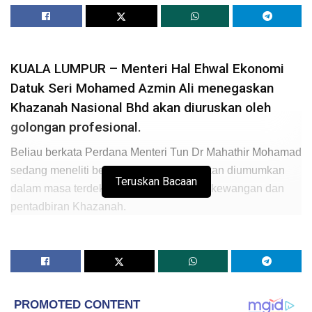
KUALA LUMPUR – Menteri Hal Ehwal Ekonomi
Datuk Seri Mohamed Azmin Ali menegaskan
Khazanah Nasional Bhd akan diuruskan oleh
golongan profesional.
Beliau berkata Perdana Menteri Tun Dr Mahathir Mohamad
sedang meneliti beberapa nama yang akan diumumkan
Teruskan Bacaan
dalam masa terdekat bagi menguruskan kewangan dan
pentadbiran Khazanah.
Mengulas mengenai pelantikannya sebagai salah seorang
pengarah syarikat dana pelaburan strategik negara itu,
Mohamed Azmin berkata ia merupakan prerogatif Perdana
Menteri.