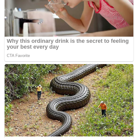
antara mereka, kemungkinan (menjelang PRU14)
kawasan majoriti pengundi Cina akan memberi impak
negatif kepada BN dan secara tidak langsung
menampakkan kegagalan BN menawan hati masyarakat
Cina, terutama di kawasan bandar.
“Diharapkan kedua-dua parti itu mengambil peduli semua
nasihat yang diberikan, cari jalan penyelesaian supaya
tidak berlaku situasi yang kalah akan kalah semua, yang
menang akan menang semua, perlu ada situasi menang,
menang antara dua parti, melangkah ke hadapan sahaja
formula untuk menjamin kemenangan,” katanya kepada
Bernama ketika ditemui baru-baru ini.
Jika ‘status quo’ dikekalkan, tujuh kawasan parlimen
majoriti kaum Cina yang akan dipertanggungjawabkan
untuk ditandingi parti yang didominasi kaum itu ialah
Bandar Kuching, Stampin, Sibu, Lanang, Sarikei, Miri dan