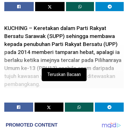
KUCHING – Keretakan dalam Parti Rakyat
Bersatu Sarawak (SUPP) sehingga membawa
kepada penubuhan Parti Rakyat Bersatu (UPP)
pada 2014 memberi tamparan hebat, apalagi ia
berlaku ketika imejnya tercalar pada Pilihanraya
Umum ke-13 (PRU13) apabila enam daripada
Teruskan Bacaan
tujuh kawasan yang ditandinginya ditewaskan
pembangkang.
Ringkasnya, daripada 31 kerusi parlimen di Sarawak,
SUPP kini hanya memiliki satu kerusi parlimen, Parti
Pesaka Bumiputera Bersatu Sarawak (PBB) 15, Parti
Rakyat Sarawak (PRS) lima, dan Parti Demokratik
Progresif Sarawak (SPDP) empat, manakala di pihak