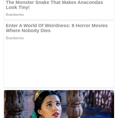
Serian.
Tindakan Menteri Kewangan II Sarawak Datuk Seri Dr
Wong Soon Koh keluar daripada SUPP untuk
menubuhkan UPP benar-benar mengejutkan ramai, apa
lagi ketika itu PRU13 baharu berakhir dan pilihan raya
negeri Sarawak ke-11 (PRN11) pula baharu menjengah.
Namun, kebijaksanaan dan kehebatan Allahyarham Tan
Sri Adenan Satem sebagai ketua menteri berjaya
merungkai segala kekusutan, malah dilihat berjaya
mengembalikan keyakinan kaum Cina kepada SUPP pada
PRN-11.
Demi menghormati prinsip kesepakatan dalam BN, UPP
tidak diterima menyertai Barisan Nasional walaupun ia
berstatus ’mesra BN’, namun Wong tetap dibenar
bertanding di Bawang Assan dengan syarat beliau
bertanding sebagai ‘calon langsung’, yakni calon tidak