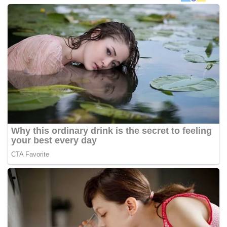
pembangkang pula, DAP, memiliki lima dan PKR satu.
Oleh itu, tidak syak lagi, SUPP perlu melakukan sesuatu
pada Pilihanraya Umum ke-14 (PRU14) yang kini semakin
hampir, untuk mengembalikan kegemilangannya sebagai
parti tertua di Sarawak dalam memikul tanggungjawab
mewakili suara kaum Cina di sini, sekali gus membawa
kemenangan lebih besar kepada Barisan Nasional (BN).
Selain berhadapan dengan DAP, SUPP kini perlu
meneroka laluan untuk bersatu hati dengan parti
serpihannya, UPP, bagi merapatkan barisan dalam
menghadapi cabaran mendatang, supaya jika ada
kegagalan BN di kawasan majoriti kaum Cina nanti, ia
tidak dirumuskan sebagai kesan ‘tikaman dari belakang’.
Prof Madya Dr Jeniri Amir daripada Universiti Malaysia
Sarawak (UNIMAS) berkata jika tiada persefahaman