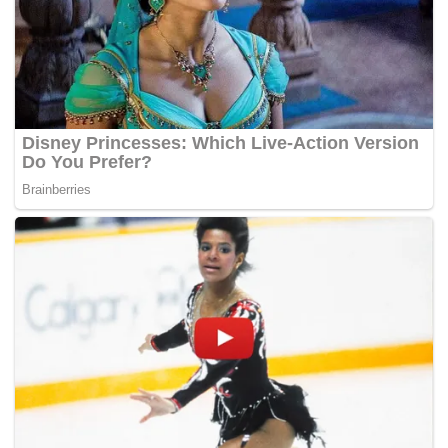
mewakili mana-mana parti.
Formula itu dilihat memberi impak positif apabila SUPP
bawah kepimpinan Datuk Dr Sim Kui Hian sebagai
presiden berjaya membolot tujuh daripada 13 kerusi
Dewan Undangan Negeri yang ditandinginya, manakala
DAP yang sebelum itu menduduki 12 kerusi Dewan
Undangan Negeri, kini hanya tinggal tujuh.
Ketika ini, tumpuan beralih kepada kebijaksanaan dan
kewibawaan ketua menteri baharu, Datuk Patinggi Abang
Johari Tun Openg bagi mencari ‘jalan penyelesaian’ paling
sesuai dalam meneruskan momentum sokongan ramai
kaum Cina kepada BN pada PRU14 pula.
Jeniri berkata beliau percaya kemenangan kerusi majoriti
Cina amat penting bagi mencerahkan harapan agar ada
wakil masyarakat Cina dari Sarawak diberikan peluang