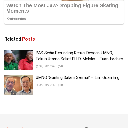
untuk berada dalam barisan kabinet persekutuan.
Katanya ketika ini beliau tidak nampak kemungkinan
pembangkang akan dapat menambah kerusi di Sarawak
kerana pada PRU13, pembangkang dilihat sudah berada
pada tahap tepu.
Related
Posts
“Saya juga sangsi pihak pembangkang khususnya DAP,
PAS Sedia Berunding Kerusi Dengan UMNO,
dapat menembusi kawasan luar bandar kerana ia adalah
Fokus Utama Sekat PH Di Melaka – Tuan Ibrahim
kubu kuat BN, tidak mungkin mereka dapat
07/08/2026
0
menumbangkan calon atau parti seperti PBB, PRS dan
UMNO ‘Gunting Dalam Selimut’ – Lim Guan Eng
lain-lain parti komponen BN Sarawak.
07/08/2026
0
“Kemenangan besar BN di Sarawak bukan sahaja penting
untuk usaha memperjuangkan hak autonomi Sarawak
menerusi Perjanjian Malaysia 1963 (MA63), tetapi juga
untuk memberi peluang kepada wakil rakyat daripada
kaum Cina di Sarawak untuk berada dalam kabinet
persekutuan seperti sebelum 2013,” katanya. – BERNAMA