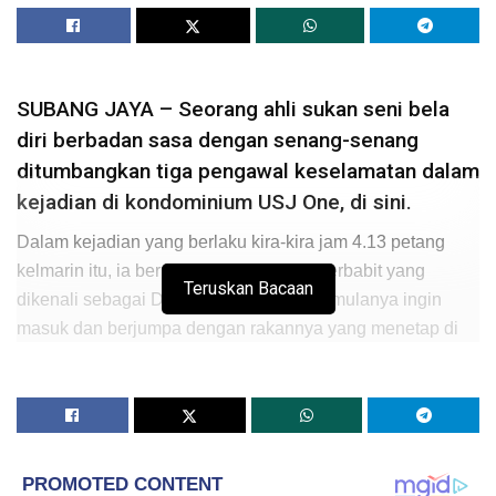
SUBANG JAYA – Seorang ahli sukan seni bela
diri berbadan sasa dengan senang-senang
ditumbangkan tiga pengawal keselamatan dalam
kejadian di kondominium USJ One, di sini.
Dalam kejadian yang berlaku kira-kira jam 4.13 petang
kelmarin itu, ia berpunca apabila lelaki terbabit yang
Teruskan Bacaan
dikenali sebagai Darriush Kha Lili pada mulanya ingin
masuk dan berjumpa dengan rakannya yang menetap di
kondominium terbabit.
Bagaimanapun, permintaannya itu tidak dibenarkan oleh
pengawal keselamatan yang bertugas, atas sebab-sebab
yang tidak dinyatakan seperti mana yang dikongsikan
laman Facebook
Discover Subang Jaya
.