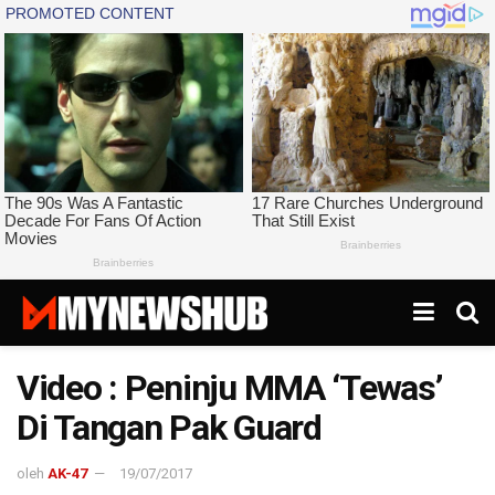
Video : Peninju MMA ‘Tewas’
Di Tangan Pak Guard
oleh
AK-47
19/07/2017