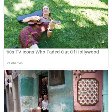
“Ia cerita yang panjang. Saya yang terlibat dalam
kejadian itu. Saya tidak berniat mahu mencederakan
sesiapa, saya boleh saja berlawan dengan mudah.
“Saya menendangnya beberapa kali agar dia
menjauhkan diri dari saya tetapi sekumpulan lelaki
bodoh ini melompat ke arah saya.
“Saya tidak melawan balik. Saya bukannya bodoh, tapi
saya tidak mahu ada masalah dengan pihak polis.
“Bagi saya, dia hanya lelaki yang kelakar dan saya
mengaku ianya salah saya yang menamparnya. Tetapi
saya telah meminta maaf, begitu juga dengan mereka.
Ia hanya salah faham sahaja, ”
katanya di ruangan
komen pautan video.
Sementara itu di dalam laporan
Harian Metro,
pengawal