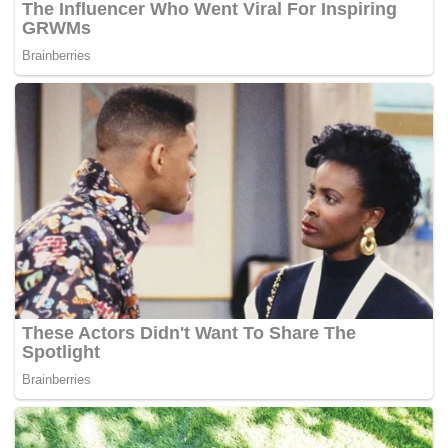
Difahamkan, Darriush yang juga merupakan seorang
peninju MMA mendakwa sengaja tidak melawan bagi
mengelak sebarang kecederaan kepada pengawal
tersebut dan tidak mahu mengeruhkan lagi keadaan.