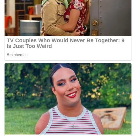
Pergelutan itu turut menarik tumpuan penghuni pangsapuri
lain yang bertindak merakam insiden terbabit.
Menerusi rakaman, lelaki itu secara tiba-tiba dilihat
menendang kaki kiri pengawal berkenaan lalu berlaku
pergelutan di antara mereka berdua sebelum didatangi
dua lagi rakan pengawal yang berusaha menghalang
lelaki terbabit.
Lelaki itu kemudian berjaya dihalang, lalu diikat dengan
tali dan diserahkan kepada pihak polis untuk tindakan
selanjutnya.