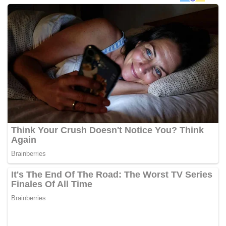
bulan.
Si comel itu bukan sahaja menarik hati ramai dengan
tingkah laku aktif, tetapi juga gaya pemakaian apabila
hadir ke situ dengan tampil memakai
trench coat
berwarna
perang muda, serta cermin mata berbingkai merah jambu.
Baca:
Anak Kacau Bapa Ketika ‘Live’…
Serius Lawak
Juga:
Keluarga Profesor Tular Ditemu Bual
Lagi Media