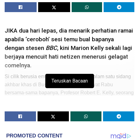
JIKA dua hari lepas, dia menarik perhatian ramai
apabila ‘ceroboh’ sesi temu bual bapanya
dengan stesen
BBC
, kini Marion Kelly sekali lagi
berjaya mencuit hati netizen menerusi gelagat
comelnya.
Si cilik berusia empat tahun itu muncul dalam satu sidang
Teruskan Bacaan
akhbar khas di Busan, Korea Selatan lewat Rabu
bersama-sama bapanya, Profesor Robert E. Kelly, seorang
pensyarah sains politik di Pusan National University.
Ia diadakan untuk memperjelaskan kekecohan yang
berlaku dalam sesi temu bual ‘
live’
pada Ahad itu. Turut
serta dalam sidang akhbar tersebut ialah ibunya, Kim
Jung-a, dan adik lelakinya, James, yang berusia lapan