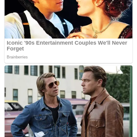
dicetuskan anak-anak dan isterinya malah beranggapan
dia mungkin tidak akan muncul di kaca televisyen lagi.
“Memang saya bimbang. Saya terus hubungi pihak
BBC
untuk segera minta maaf. Ketika itu saya terfikir, ‘habislah,
stesen televisyen takkan panggil saya lagi selepas insiden
tidak dijangka ini’,” kata warga Amerika Syarikat itu.
Dia yang berpindah ke Korea Selatan sejak 2008 sebelum
berkahwin dengan isterinya seorang mantan guru yoga,
namun terkejut klip rakaman itu tular ke seluruh dunia
berbanding inti perbincangan mengenai isu politik Korea.
Kelly malah berasa gembira kerana gelagat lucu
keluarganya secara spontan itu sedikit sebanyak
menceriakan ramai netizen dan ia juga sudah ditonton
lebih 86 juta kali menerusi laman rasmi
Facebook BBC
sendiri setakat Rabu.