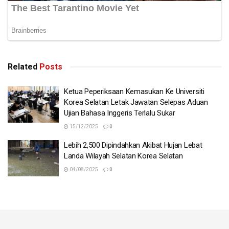
Jung-a turut tidak berkecil hati apabila ramai pada mulanya
menyangka dia pembantu rumah tetapi video tersebut
‘buka mata’ banyak pihak mengenai kepelbagaian budaya
hasil perkahwinan campur. – Agensi/Mynewshub.cc/HAA
Related
Posts
Ketua Peperiksaan Kemasukan Ke Universiti
Korea Selatan Letak Jawatan Selepas Aduan
Ujian Bahasa Inggeris Terlalu Sukar
15/12/2025
0
Lebih 2,500 Dipindahkan Akibat Hujan Lebat
Landa Wilayah Selatan Korea Selatan
04/08/2025
0
Tags:
BBC
Korea Selatan