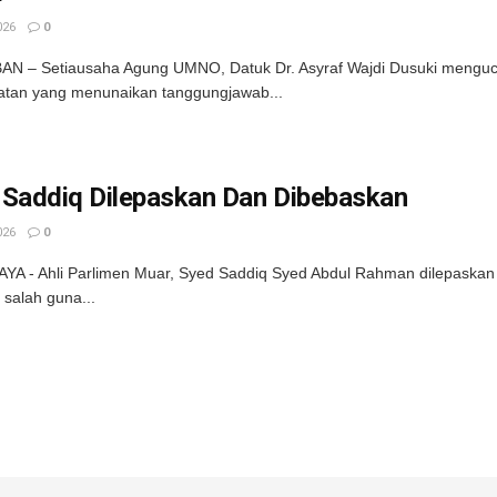
026
0
N – Setiausaha Agung UMNO, Datuk Dr. Asyraf Wajdi Dusuki mengu
atan yang menunaikan tanggungjawab...
 Saddiq Dilepaskan Dan Dibebaskan
026
0
YA - Ahli Parlimen Muar, Syed Saddiq Syed Abdul Rahman dilepaska
salah guna...