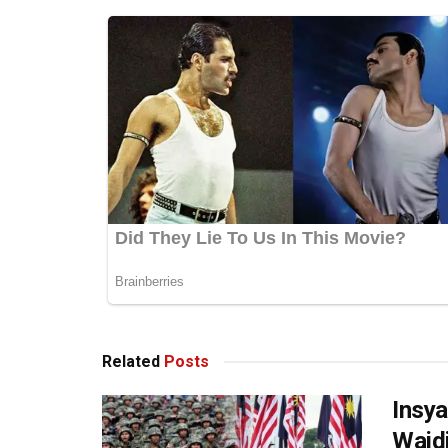
Related
Posts
Insya
Wajd