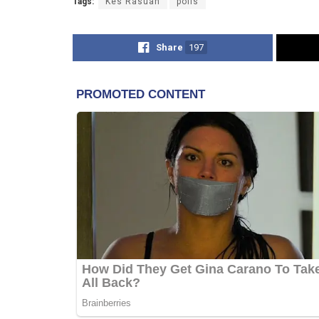
Tags:
Kes Rasuah
polis
Share
197