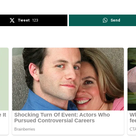
Tweet
123
Send