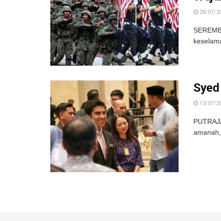
28/07/2
SEREMBA
keselam
Syed
13/07/2
PUTRAJA
amanah, 