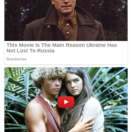
tidak boleh melebihi separuh daripada rawatan kepada
pesakit biasa yang tidak mampu membayar.
Menurutnya lagi, pelaksanaan skim itu juga dapat
mengelakkan penghijrahan doktor pakar di hospital
kerajaan ke hospital swasta yang menawarkan gaji yang
lebih lumayan.
“Dengan skim ini kita memberi peluang kepada mereka
(doktor pakar di hospital kerajaan) untuk mendapat
tambahan pendapatan yang hampir sama jika mereka
berkhidmat di hospital swasta.
“Ini juga bagi mengatasi masalah peletakan jawatan doktor
pakar di hospital kerajaan kerana dilaporkan setiap tahun
hampir 150 doktor pakar yang meletak jawatan dan hanya
400 kemasukan doktor baharu. Jadi yang kekal tidak
banyak,” katanya. – BERNAMA