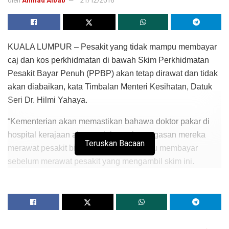
oleh
Ahmad Albab
21/12/2016
KUALA LUMPUR – Pesakit yang tidak mampu membayar
caj dan kos perkhidmatan di bawah Skim Perkhidmatan
Pesakit Bayar Penuh (PPBP) akan tetap dirawat dan tidak
akan diabaikan, kata Timbalan Menteri Kesihatan, Datuk
Seri Dr. Hilmi Yahaya.
“Kementerian akan memastikan bahawa doktor pakar di
hospital kerajaan akan melaksanakan tugasan mereka
Teruskan Bacaan
merawat pesakit biasa yang tidak mampu membayar
sebelum merawat pesakit yang mengambil skim ini.
“Oleh itu, tidak wujud istilah pengabaian terhadap pesakit
yang tidak mampu membuat pembayaran kerana doktor
perlu mengutamakan tugas hakiki mereka,” katanya
kepada pemberita di lobi parlimen di sini hari ini.