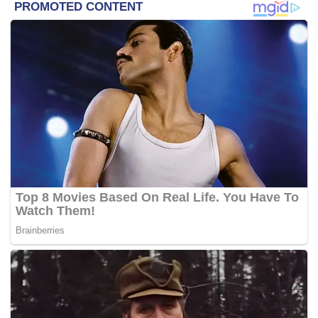
Beliau mengulas dakwaan kemungkinan berlaku
pengabaian terhadap pesakit biasa di hospital kerajaan
yang tidak mampu membayar berikutan pelaksanaan skim
PPBP yang akan diperluaskan di lapan buah hospital
kerajaan Januari depan.
Ketika ini, skim PPBP tersebut hanya diamalkan di
Hospital Selayang dan di Hospital Putrajaya dan akan
diperluaskan di Kota Bharu, Kuala Terengganu, Kuantan,
Temerloh, Ipoh, Kuala Lumpur, Klang dan Seremban.
Dr Hilmi turut memberi jaminan bahawa kualiti rawatan
kesihatan pesakit di hospital kerajaan tidak akan terjejas
walaupun dengan pelaksanaan skim tersebut.
Jelasnya, melalui skim itu, doktor pakar di hospital
kerajaan juga mempunyai had tertentu dalam
mengendalikan rawatan kepada pesakit dengan jumlah