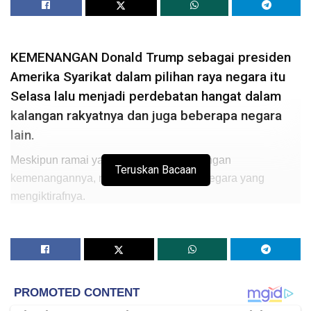
KEMENANGAN Donald Trump sebagai presiden
Amerika Syarikat dalam pilihan raya negara itu
Selasa lalu menjadi perdebatan hangat dalam
kalangan rakyatnya dan juga beberapa negara
lain.
Meskipun ramai yang tidak bersetuju dengan
Teruskan Bacaan
kemenangannya, namun terdapat juga negara yang
mengiktirafnya.
Antaranya Rusia apabila presiden negara itu sendiri iaitu
Vladimir Putin mengucapkan tahniah kepada Trump atas
kemenangannya menerusi aplikasi Telegram.
Malah bukan itu sahaja, rangkaian makanan segera
terkenal Burger King cawangan Rusia turut mengeluarkan