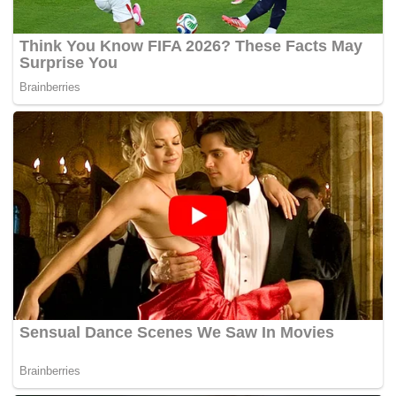
Burger King yang disajikan dengan bawang bombai dan
lada jalapeÃ±o bersama sos paling pedas di restoran itu.
Menu berkenaan merupakan edisi terbaharu Burger King
untuk peminat-peminat makanan segera rangkaiannya.
Terdahulu sebuah kafe di Moscow iaitu Roll Race telah
melancarkan menu dikenali
‘US Presidential Sandwiches’
yang menampilkan calon Parti Demokrat dan Republikan
sebagai nama menu baharu mereka. – MYNEWSHUB.CC