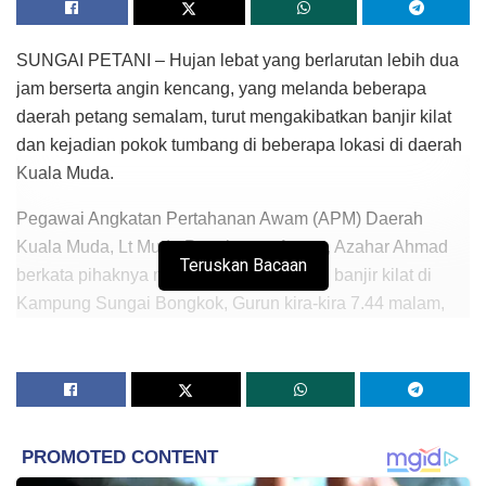
SUNGAI PETANI – Hujan lebat yang berlarutan lebih dua
jam berserta angin kencang, yang melanda beberapa
daerah petang semalam, turut mengakibatkan banjir kilat
dan kejadian pokok tumbang di beberapa lokasi di daerah
Kuala Muda.
Pegawai Angkatan Pertahanan Awam (APM) Daerah
Kuala Muda, Lt Muda Pertahanan Awam, Azahar Ahmad
Teruskan Bacaan
berkata pihaknya menerima satu laporan banjir kilat di
Kampung Sungai Bongkok, Gurun kira-kira 7.44 malam,
semalam.
“Setiba di lokasi, terdapat sebuah rumah didiami warga
emas orang kurang upaya (OKU), Mariam Yusof, 69,
Roshidah Othman 50, dan Mohd Nurul Iman Idris, 18, yang
masih terjejas banjir kilat manakala air sudah mulai surut