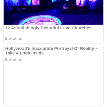
Tags:
banjir kilat
Kedah