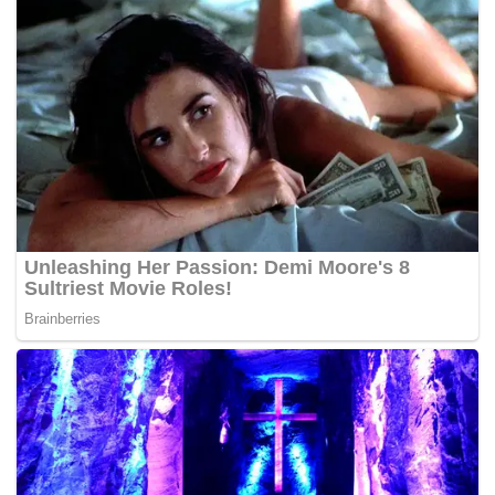
di rumah penduduk yang lain.
“Tiada pusat pemindahan dibuka berikutan air kembali
surut,” katanya kepada Bernama.
Tambahnya, APM turut menerima panggilan berhubung
kejadian pokok tumbang melibatkan beberapa lokasi.
“Kejadian pokok tumbang dilaporkan berlaku di Kawasan
Perindustrian Bakar Arang, di kawasan Kedai Lemang
Taman Seri Pinang, Jalan Tikam Batu dan di Jalan UiTM
Merbok, Kampung Batu 5, Simpang Bujang.
“Kesemua pokok tumbang yang menghalang laluan sudah
dialihkan dan dibersihkan,” katanya. – BERNAMA