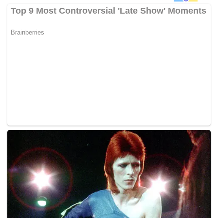
Hakim Ainul Shahrin Mohamad menetapkan ikan jamin
RM150,000 dengan seorang penjamin bagi setiap tertuduh
dan merampas pasport mereka sementara 28 Sept
ditetapkan sebagai tarikh sebut semula kes.
Pendakwaan dilakukan oleh Timbalan Pendakwa Raya
Akmazatul Mohamed Nawi sementara peguam Timothy
Daut dan Vivian Chew mewakili kedua-dua tertuduh. –
BERNAMA