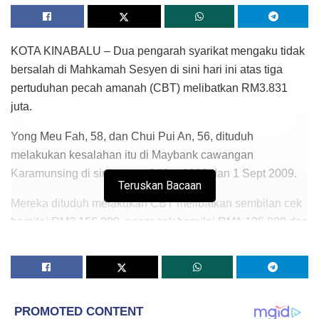
KOTA KINABALU – Dua pengarah syarikat mengaku tidak
bersalah di Mahkamah Sesyen di sini hari ini atas tiga
pertuduhan pecah amanah (CBT) melibatkan RM3.831
juta.
Yong Meu Fah, 58, dan Chui Pui An, 56, dituduh
melakukan kesalahan itu di Maybank cawangan
Karamunsing di sini antara 2 Mac 2009 dan 1 Sept 2009.
Teruskan Bacaan
Mereka dituduh melakukan CBT melibatkan sembilan cek
bernilai RM2,156,000, enam cek bernilai RM1,125,000 dan
dua cek bernilai RM550,000.
Mereka didakwa mengikut Seksyen 409 Kanun Keseksaan
yang membawa hukuman penjara dua hingga 20 tahun
dengan sebatan dan boleh didenda jika sabit kesalahan.