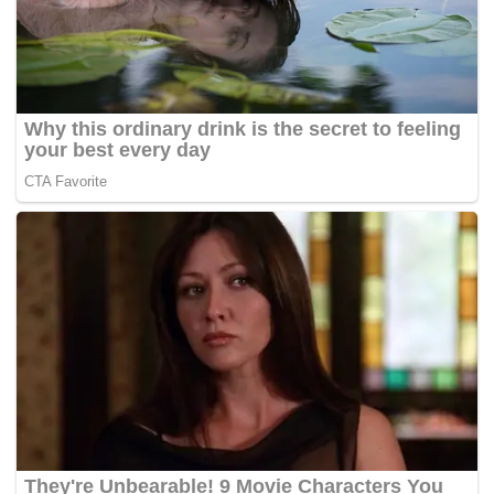
negeri ini meningkat ekoran wabak bronkitis berjangkit (IB)
kerana setakat ini Jabatan Perkhidmatan Veterinar negeri
masih belum mengesahkan kewujudan wabak itu di negeri
ini.
Bagaimanapun, untuk mendapatkan penjelasan lanjut
daripada pemborong, Sharuddin berkata KPDNKK telah
mengeluarkan notis meminta penjelasan mereka mengikut
Seksyen 21 Akta Kawalan Harga dan Antipencatutan 2011.
“Mereka perlu memberi penjelasan dalam tempoh tujuh
hari dan ia akan membantu KPDNKK dalam membuat
siasatan lebih lanjut mengenai kenaikan harga ayam.
“Jika benar kenaikan berlaku di peringkat penternak,
maka kita akan meminta penjelasan mereka pula,”
katanya. – BERNAMA