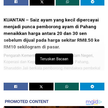
KUANTAN – Saiz ayam yang kecil dipercayai
menjadi punca pemborong ayam di Pahang
menaikkan harga antara 20 dan 30 sen
sebelum dijual pada harga sekitar RM8.50 ke
RM10 sekilogram di pasar.
Pengarah Kementerian Perdagangan Dalam Negeri,
Teruskan Bacaan
Koperasi dan Kepenggunaan (KPDNKK) Pahang,
Sharuddin Jali berkata pemborong mendakwa pembekal
menetapkan harga bermula RM8.50 untuk satu kg bagi
ayam yang beratnya hanya sedikit melebihi sekilogram.
“Pemborong mendakwa kos proses membersihkan
ayam seperti mencabut bulu dan mengeluarkan organ
dalaman meningkat apabila saiz ayam kecil dan ia