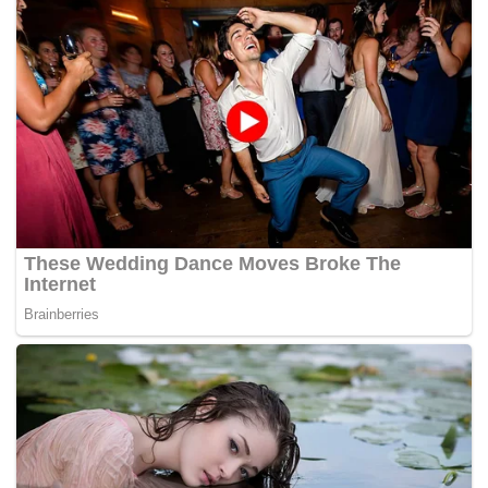
perlu diambil kira dalam harga.
“Di Pahang, kita dapati tiada masalah berkaitan kuantiti
atau bekalan ayam, sebaliknya apa yang berlaku ialah
kualiti ayam,”
katanya selepas menyertai pemeriksaan
KPDNKK di premis pemborong ayam Syarikat Niaga Maju
Trading di sini, hari ini.
Beliau berkata setakat ini, pihaknya telah memeriksa enam
premis pemborong di sekitar Kuantan dan 30 premis
perniagaan di sekitar Pahang bagi mendapatkan
penjelasan berhubung kenaikan harga ayam.
KPDNKK turut menerima enam aduan daripada pengguna
berhubung isu ayam yang didakwa dijual pada harga
RM10 hingga RM13 sekilogram di Pasar Besar Kuantan
dan pasar sekitar Balok di sini, katanya.
Sharuddin juga menolak kemungkinan harga ayam di