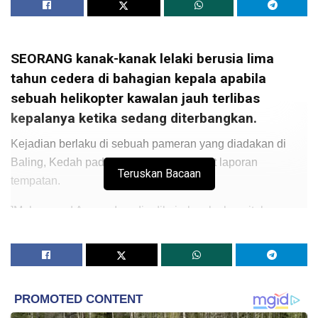
SEORANG kanak-kanak lelaki berusia lima
tahun cedera di bahagian kepala apabila
sebuah helikopter kawalan jauh terlibas
kepalanya ketika sedang diterbangkan.
Kejadian berlaku di sebuah pameran yang diadakan di
Baling, Kedah pada Sabtu lalu, mengikut laporan
Teruskan Bacaan
tempatan.
]Muhammad Ammar Izzudin dikejarkan ke hospital
berdekatan pada jam 6 petang dan kepalanya terpaksa
dijahit bagi mengelak dari luka dijangkiti kuman.
Bapa mangsa yang tertekan dengan insiden berlaku
berkata, beliau tidak mahu memberikan sebarang komen
ketika ditemui di hospital.