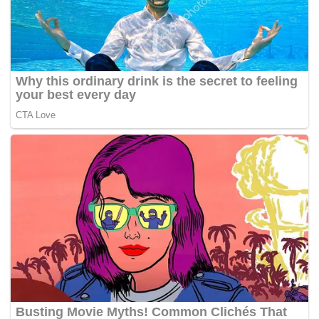
Tags:
cedera
helikopter kawalan jauh
Kedah