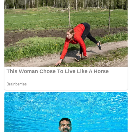
Difahamkan, ketika kejadian berlaku, Ammar sedang leka
menyaksikan beberapa model kapal terbang
diterbangkanÂ di pameran tersebut sebelum kepalanya
terkena salah sebuahÂ helikopter kawalan jauh tersebut. –
MYNEWSHUB.CC