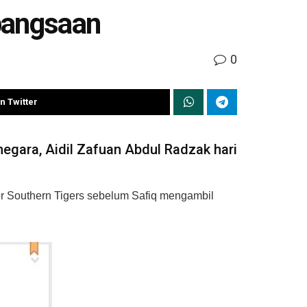
bangsaan
0
n Twitter
gara, Aidil Zafuan Abdul Radzak hari
r Southern Tigers sebelum Safiq mengambil