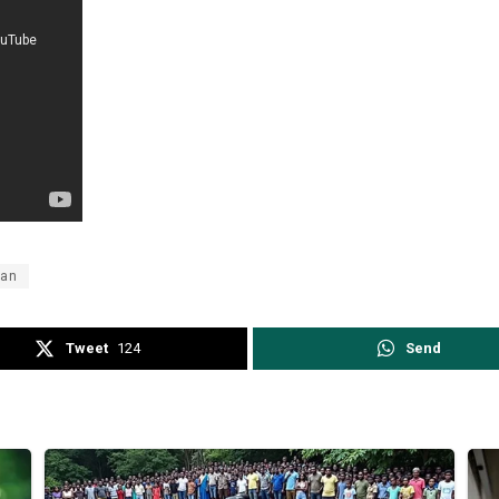
aan
Tweet
124
Send