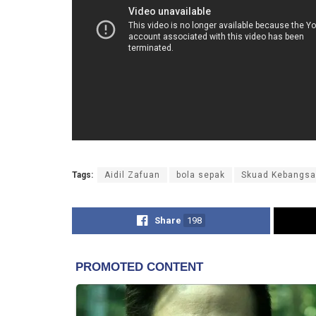
Tags:
Aidil Zafuan
bola sepak
Skuad Kebangs
Share
198