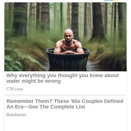
“Dia pasti ingat dia sedang bermimpi kerana dia terus tidur
semula. Untuk berlaku adil, dia sedang `tandby’ jadi
memerlukan rehat yang secukupnya,” kata Richard yang
berada di Sydney untuk beberapa hari sebagai
sebahagian daripada lawatan ke Virgin Australia.