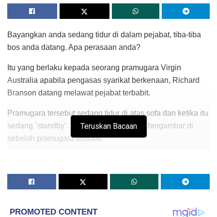
Bayangkan anda sedang tidur di dalam pejabat, tiba-tiba
bos anda datang. Apa perasaan anda?
Itu yang berlaku kepada seorang pramugara Virgin
Australia apabila pengasas syarikat berkenaan, Richard
Branson datang melawat pejabat terbabit.
Pramugara tersebut sedang tidur di atas sofa dan ketika itu
sedang `standby’. Richard kemudiannya bergambar di
Teruskan Bacaan
sebelah pramugara terbabit
“Saya datang ke pejabat dan lapangan terbang untuk
bertanya khabar dan melihat apa yang dilakukan oleh
pasukan (Virgin) di situ.
“Saya menangkap lelaki ini tidur di tempat kerja. Woo,
adakah dia terkejut apabila saya mengejutkannya?