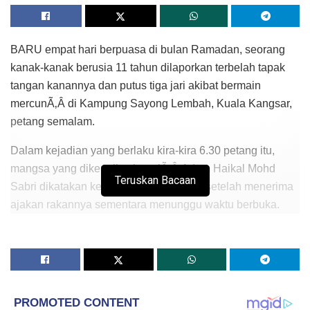
BARU empat hari berpuasa di bulan Ramadan, seorang
kanak-kanak berusia 11 tahun dilaporkan terbelah tapak
tangan kanannya dan putus tiga jari akibat bermain
mercunÃ‚Â di Kampung Sayong Lembah, Kuala Kangsar,
petang semalam.
Dalam kejadian yang berlaku kira-kira 6.30 petang itu,
mangsa yang dikenali sebagaiÃ‚Â Adam Haikal Mohd
Teruskan Bacaan
Sabri dikatakan keluar bermain mercun setelah menerima
ajakan rakannya sementara menunggu waktu berbuka.
Insiden dipercayai berpunca gara-gara mangsaÃ‚Â tidak
sempat membaling mercun yang sudah dinyalakan,
sebelum meletup pada tangannya.
Mangsa kemudian dikejarkan ke Hospital Kuala Kangsar