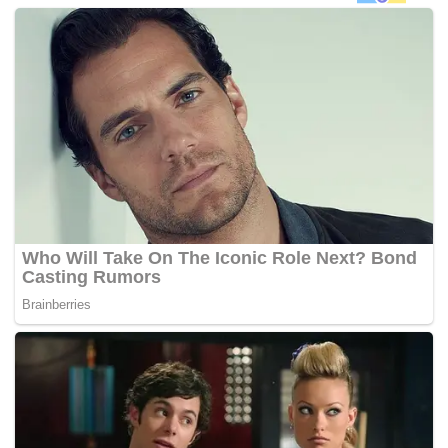
perempuan ituÃ‚Â melibatkan beberapaÃ‚Â YB PKR di
Selangor dengan bos syarikatÃ‚Â Kumpulan Pelaburan
Darul Ehsan Berhad (DEIG).
Nama seorang Ã‚Â YB yang melepaskan kerusinya untuk
“langkah Kajang” turutÃ‚Â Ã‚Â dikaitkan selaku orang
tengah denganÃ‚Â pengarah syarikat terbabit. –
MYNEWSHUB.CC
Tags:
PKR
Rafizi Ramli