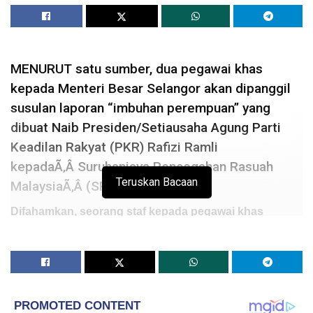
MENURUT satu sumber, dua pegawai khas
kepada Menteri Besar Selangor akan dipanggil
susulan laporan “imbuhan perempuan” yang
dibuat Naib Presiden/Setiausaha Agung Parti
Keadilan Rakyat (PKR) Rafizi Ramli
kepadaÃ‚Â Suruhanjaya Pencegahan Rasuah
Teruskan Bacaan
MalaysiaÃ‚Â (SPRM).
Difahamkan, seorang staf kepada pegawai khas
terbabit yang telah menyampaikan
perkara ini ke
pengetahuan Rafizi hingga membawa kepada tindakan
membuat laporan SPRM.
Staf itu dikatakan memberitahu Rafizi, rasuah melibatkan