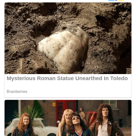
ketikaÃ‚Â ditahan atas kesalahan melakukan perbuatan
tidak bermoral di tempat awam.
Susulan itu William dijatuhi hukuman penjara dua bulan
sementara wanita warga emas berkenaanÃ‚Â berada di
bawah pengawasan parol selama 30 bulan. –
MYNEWSHUB.CC