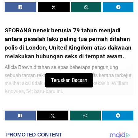
SEORANG nenek berusia 79 tahun menjadi
antara pesalah laku paling tua pernah ditahan
polis di London, United Kingdom atas dakwaan
melakukan hubungan seks di tempat awam.
Alicia Brown ditahan selepas beberapa pengunjung
sebuah taman rekreasi menghubungi polis kerana terkejut
Teruskan Bacaan
melihat aksi tidak senonohnya bersama kekasih, William
Knowles, 54; baru-baru ini.
Menurut saksi, William beradaÃ‚Â dalam keadaan separuh
bogel ketika ditahan diÃ‚Â Rush Common Park, Brixton
Hill.
Kedua-dua mereka dipercayai sedang mabuk