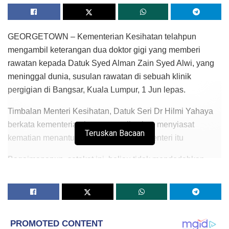
GEORGETOWN – Kementerian Kesihatan telahpun
mengambil keterangan dua doktor gigi yang memberi
rawatan kepada Datuk Syed Alman Zain Syed Alwi, yang
meninggal dunia, susulan rawatan di sebuah klinik
pergigian di Bangsar, Kuala Lumpur, 1 Jun lepas.
Timbalan Menteri Kesihatan, Datuk Seri Dr Hilmi Yahaya
berkata kementerian bersama polis akan menyiasat
Teruskan Bacaan
kematian menantu Timbalan Perdana Menteri itu
Bagaimanapun, setakat ini, beliau tidak mendedahkan
punca kematian itu.
“Kami siasat kes ini mengikut Akta Kemudahan dan
Perkhidmatan Jagaan Kesihatan Swasta 1998 (Akta 586)
Peraturan 2006,” katanya kepada pemberita selepas