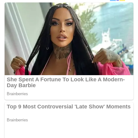
melawat Menteri Besar Kedah, Datuk Seri Ahmad Bashah
Md Hanipah di Unit Rawatan Rapi (ICU), Hospital Pulau
Pinang, di sini hari ini.
Syed Alman Zain, 44, suami anak sulung Datuk Seri Dr
Ahmad Zahid Hamidi, Datuk Nurulhidayah, 37, dilaporkan
tidak sedarkan diri ketika menjalani rawatan di klinik
pergigian itu dan dirujuk ke Pusat Perubatan Universiti
Malaya (PPUM) sebelum disahkan meninggal dunia. –
BERNAMA